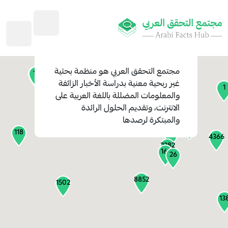
45
1
3
2
2
4
1
مجتمع التحقق العربي
هو منظمة بحثية
11
13
غير ربحية معنية بدراسة الأخبار الزائفة
1
والمعلومات المضللة باللغة العربية على
127
الانترنت، وتقديم الحلول الرائدة
1
والمبتكرة لرصدها
1318
118
184
4366
2282
161
26
8852
1502
13