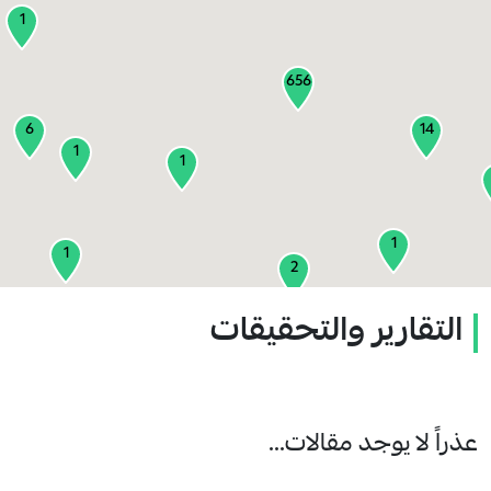
1
656
6
14
1
1
1
1
2
التقارير والتحقيقات
1
2
3
عذراً لا يوجد مقالات...
1