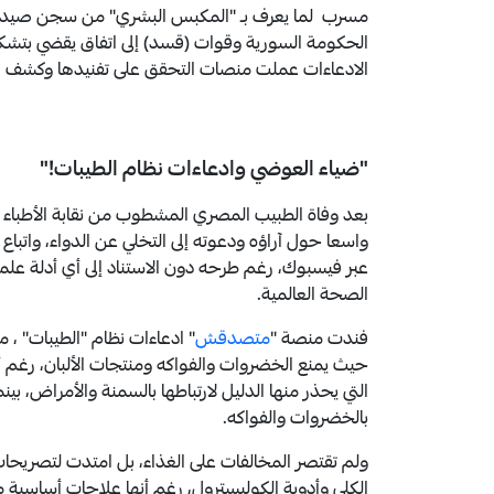
مسرب لما يعرف بـ "المكبس البشري" من سجن صيدنايا ذ
الحكومة السورية وقوات (قسد) إلى اتفاق يقضي بتش
الادعاءات عملت منصات التحقق على تفنيدها وكشف ال
"ضياء العوضي وادعاءات نظام الطيبات!"
واسعا حول آراؤه ودعوته إلى التخلي عن الدواء، واتباع
عبر فيسبوك، رغم طرحه دون الاستناد إلى أي أدلة عل
الصحة العالمية.
فندت منصة "
متصدقش
" ادعاءات نظام "الطيبات" ، 
حيث يمنع الخضروات والفواكه ومنتجات الألبان، رغم
التي يحذر منها الدليل لارتباطها بالسمنة والأمراض، ب
بالخضروات والفواكه.
ولم تقتصر المخالفات على الغذاء، بل امتدت لتصريحات 