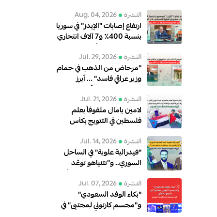
النشرة
Aug. 04, 2026
ارتفاع إصابات "الإيدز" في سوريا
بنسبة 400٪ و7 آلاف انتحاري
سعودي فجّروا أنفسهم داخل
النشرة
Jul. 29, 2026
العراق… أبرز المعلومات
"مرحاض من الذهب في حمام
المضلّلة هذا الأسبوع
وزير عراقي فاسد" ... أبرز
المعلومات المضلّلة هذا
النشرة
Jul. 21, 2026
الأسبوع
لامين يامال ملفوفاً بعلم
فلسطين في التتويج بكأس
العالم.. و8 دول تعترف بدولة
النشرة
Jul. 14, 2026
الجنوب العربي باليمن .. أبرز
"فيدرالية علوية" في الساحل
المعلومات المضلّلة هذا
السوري.. و"نتنياهو توعّد
الأسبوع
بمعاقبة حسام حسن"؟… أبرز
النشرة
Jul. 07, 2026
المعلومات المضلّلة هذا
"بكاء الوفد السعودي"
الأسبوع
و"مجسم كارتوني لمجتبى" في
تشييع خامنئي… أبرز