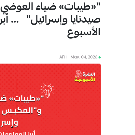
"«طيبات» ضياء العوضي"
1
صيدنايا وإسرائيل" ... أب
الأسبوع
AFH | May. 04, 2026