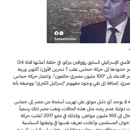
وعن مصر راجت تصريحات مضللة أدلى بها المسؤول الأمني الإسرائيلي السابق رؤوفين بيركو، في حلقة أعدّتها قناة i24
الإسرائيلية، اتهم فيها مصر بعدم منع تهريب السلاح عبر حدودها إلى حركة حماس عقب 7 تشرين الأول/ أكتوبر، وربط
رفض مصر لتهجير الفلسطينيين بالأوضاع الاقتصادية عبر الادعاء بأن "100 مليون مصري جائعون"، واعتبار حركة حماس
لمصري، إضافة إلى نفي وجود مفهوم "إسرائيل الكبرى" ووصفه بأنه
ه لا يوجد أي دليل موثق على تهريب أسلحة من مصر إلى حماس
202، كما أكدت مراكز أبحاث دولية عدم رصد مثل هذه الحالات، ونفت مصر ذلك رسمياً.
كما أن أعداد الفقر في مصر، رغم ارتفاعها، لا تصل بأي حال إلى 100 مليون مواطن. وكذلك في مايو 2017 أعلنت حركة
وان المسلمين، وأعادت تعريف نفسها في وثيقتها السياسية