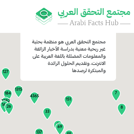
مجتمع التحقق العربي
هو منظمة بحثية
غير ربحية معنية بدراسة الأخبار الزائفة
والمعلومات المضللة باللغة العربية على
1
الانترنت، وتقديم الحلول الرائدة
1
والمبتكرة لرصدها
127
1315
7
184
4365
151
2282
161
26
8
33
9
69
137