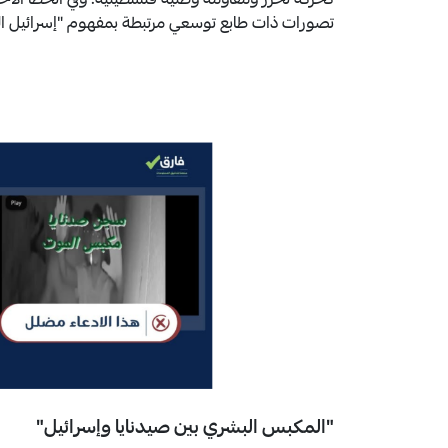
كحركة تحرر ومقاومة وطنية فلسطينية. وفي الخطأ الأخ
تصورات ذات طابع توسعي مرتبطة بمفهوم "إسرائيل الكب
"المكبس البشري بين صيدنايا وإسرائيل"