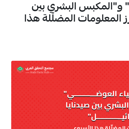
 و"المكبس البشري بين
1
رز المعلومات المضلّلة هذا
4