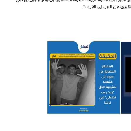
ير تشير مواقف وتصريحات موثقة لمسؤولين إسرائيليين إلى تبني
رى من النيل إلى الفرات".