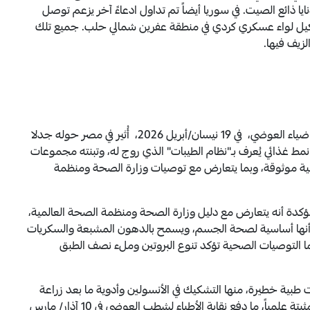
ائع الصيت. في سوريا أيضاً تم تداول ادعاءً آخر يزعم توصل
كيل لواء عسكري كردي في منطقة عفرين شمالي حلب. جميع تلك
زيف فيها.
بعد وفاة الطبيب المصري المشطوب من نقابة الأطباء ضياء العوضي، في 19 نيسان/أبريل 2026، أُثير في مصر حوله جدلا
 نمط غذائي يُعرف بـ"نظام الطيبات" الذي روج له، وتبنته مجموعات
مية موثوقة، وبما يتعارض مع توصيات وزارة الصحة ومنظمة
مؤكدة أنه يتعارض مع دليل وزارة الصحة ومنظمة الصحة العالمية،
 أنها أساسية لصحة الجسم، ويسمح بالدهون المشبعة والسكريات
ينما التوصيات الصحية تؤكد تنوع البروتين وملء نصف الطبق
طبية خطيرة، منها التشكيك في الأنسولين وأدوية ما بعد زراعة
الكلى وأدوية الكوليسترول، رغم أنها علاجات أساسية مثبتة علمياً، ما دفع نقابة الأطباء لشطب العوضي في 10 آذار/ مارس