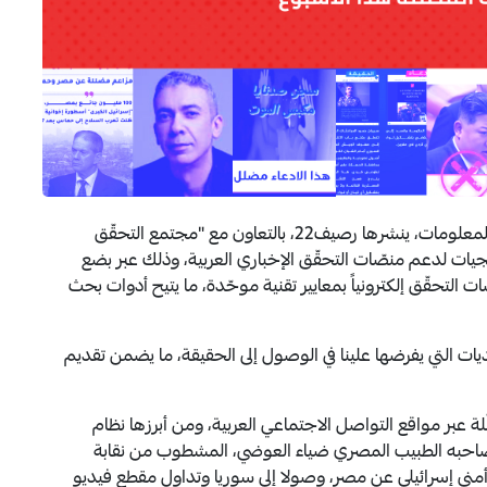
يأتي هذا المقال ضمن نشرة أسبوعية متّصلة بتدقيق المعلومات، ينشرها رصيف22، بالتعاون مع "مجتمع التحقّق
ات لدعم منصّات التحقّق الإخباري العربية، وذلك عبر بضع
التحقّق إلكترونياً بمعايير تقنية موحّدة، ما يتيح أدوات بحث
ات التي يفرضها علينا في الوصول إلى الحقيقة، ما يضمن تقديم
ة عبر مواقع التواصل الاجتماعي العربية، ومن أبرزها نظام
 صاحبه الطبيب المصري ضياء العوضي، المشطوب من نقابة
مني إسرائيلي عن مصر، وصولا إلى سوريا وتداول مقطع فيديو