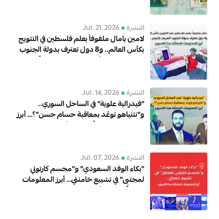
النشرة
Jul. 21, 2026
لامين يامال ملفوفاً بعلم فلسطين في التتويج
بكأس العالم.. و8 دول تعترف بدولة الجنوب
العربي باليمن .. أبرز المعلومات المضلّلة هذا
الأسبوع
النشرة
Jul. 14, 2026
"فيدرالية علوية" في الساحل السوري..
و"نتنياهو توعّد بمعاقبة حسام حسن"؟… أبرز
المعلومات المضلّلة هذا الأسبوع
النشرة
Jul. 07, 2026
"بكاء الوفد السعودي" و"مجسم كارتوني
لمجتبى" في تشييع خامنئي… أبرز المعلومات
المضلّلة هذا الأسبوع