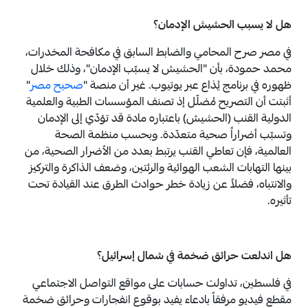
هل لا يسبب الحشيش الإدمان؟
في مصر صرح
المحامي والضابط السابق في مكافحة المخدرات،
محمد حمودة، بأن "الحشيش لا يسبّب الإدمان"، وذلك خلال
ظهوره في برنامج يُذاع عبر يوتيوب. غير أن منصة "
صحيح مصر
"
أثبتت أن
التصريح مُضلّل إذ تصنف المؤسسات الطبية والعلمية
الدولية القنب (الحشيش) باعتباره مادة قد تؤدّي إلى الإدمان
وتسبّب أضراراً صحية متعدّدة. وبحسب منظمة الصحة
العالمية، فإن تعاطي القنب يرتبط بعدد من الأضرار الصحية، من
بينها التهابات الشعب الهوائية والرئتين، وضعف الذاكرة والتركيز
والانتباه، فضلاً عن زيادة خطر حوادث الطرق عند القيادة تحت
تأثيره.
هل اندلعت حرائق ضخمة في شمال إسرائيل؟
في فلسطين، تداولت حسابات على مواقع التواصل الاجتماعي
مقطع فيديو مرفقاً بادعاء يفيد بوقوع انفجارات وحرائق ضخمة