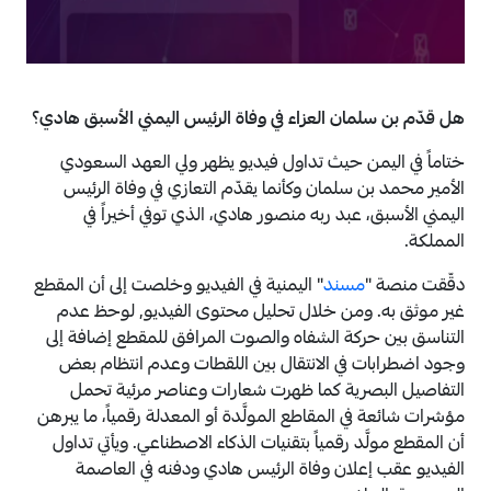
هل قدّم بن سلمان العزاء في وفاة الرئيس اليمني الأسبق هادي؟
ختاماً في اليمن حيث تداول فيديو يظهر ولي العهد السعودي
الأمير محمد بن سلمان وكأنما يقدّم التعازي في وفاة الرئيس
اليمني الأسبق، عبد ربه منصور هادي، الذي توفي أخيراً في
المملكة.
دقّقت منصة "
مسند
" اليمنية في الفيديو وخلصت إلى أن المقطع
غير موثق به. ومن خلال تحليل محتوى الفيديو, لوحظ عدم
التناسق بين حركة الشفاه والصوت المرافق للمقطع إضافة إلى
وجود اضطرابات في الانتقال بين اللقطات وعدم انتظام بعض
التفاصيل البصرية كما ظهرت شعارات وعناصر مرئية تحمل
مؤشرات شائعة في المقاطع المولَّدة أو المعدلة رقمياً، ما يبرهن
أن المقطع مولَّد رقمياً بتقنيات الذكاء الاصطناعي. ويأتي تداول
الفيديو عقب إعلان وفاة الرئيس هادي ودفنه في العاصمة