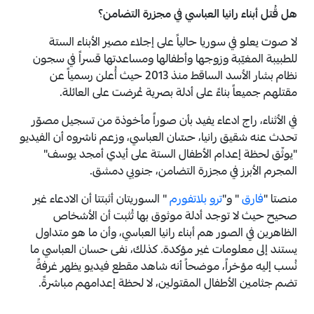
هل
قُتل أبناء رانيا العباسي في مجزرة التضامن؟
لا صوت يعلو في سوريا حالياً على إجلاء مصير الأبناء الستة
للطبيبة المغيّبة وزوجها وأطفالها ومساعدتها قسراً في سجون
نظام بشار الأسد الساقط منذ 2013 حيث أُعلن رسمياً عن
مقتلهم جميعاً بناءً على أدلة بصرية عُرضت على العائلة.
في الأثناء، راج ادعاء يفيد بأن صوراً مأخوذة من تسجيل مصوّر
تحدث عنه شقيق رانيا، حسّان العباسي، وزعم ناشروه أن الفيديو
"يوثّق لحظة إعدام الأطفال الستة على أيدي أمجد يوسف"
المجرم الأبرز في مجزرة التضامن، جنوبي دمشق.
منصتا "
فارق
" و"
ترو بلاتفورم
" السوريتان أثبتتا أن الادعاء غير
صحيح حيث لا
توجد أدلة موثوق بها تُثبت أن الأشخاص
الظاهرين في الصور هم أبناء رانيا العباسي، وأن ما هو متداول
يستند إلى معلومات غير مؤكدة. كذلك، نفى حسان العباسي ما
نُسب إليه مؤخراً، موضحاً أنه شاهد مقطع فيديو يظهر غرفةً
تضم جثامين الأطفال المقتولين، لا لحظة إعدامهم مباشرةً.