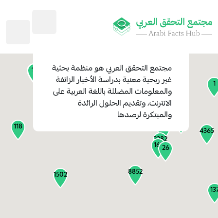
45
1
3
2
2
4
1
مجتمع التحقق العربي
هو منظمة بحثية
11
13
غير ربحية معنية بدراسة الأخبار الزائفة
1
والمعلومات المضللة باللغة العربية على
127
الانترنت، وتقديم الحلول الرائدة
1
والمبتكرة لرصدها
1315
118
184
4365
2282
161
26
8852
1502
13