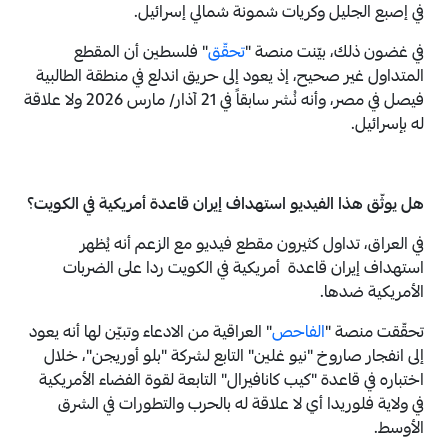
في إصبع الجليل وكريات شمونة شمالي إسرائيل.
في غضون ذلك، بيّنت منصة "
تحقّق
" فلسطين أن المقطع
المتداول غير صحيح، إذ يعود إلى حريق اندلع في منطقة الطالبية
فيصل في مصر، وأنه نُشر سابقاً في 21 آذار/ مارس 2026 ولا علاقة
له بإسرائيل.
هل يوثّق هذا الفيديو استهداف إيران قاعدة أمريكية في الكويت؟
في العراق، تداول كثيرون مقطع فيديو مع الزعم أنه يُظهر
استهداف إيران قاعدة أمريكية في الكويت ردا على الضربات
الأمريكية ضدها.
تحقّقت منصة "
الفاحص
" العراقية من الادعاء وتبيّن لها أنه يعود
إلى انفجار صاروخ "نيو غلين" التابع لشركة "بلو أوريجن"، خلال
اختباره في قاعدة "كيب كانافيرال" التابعة لقوة الفضاء الأمريكية
في ولاية فلوريدا أي لا علاقة له بالحرب والتطورات في الشرق
الأوسط.