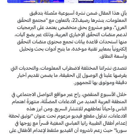
يأتي هذا المقال ضمن نشرة أسبوعية متّصلة بتدقيق
المعلومات، ينشرها رصيف22، بالتعاون مع "مجتمع التحقّق
العربي"، وهو مشروع بحثي متخصّص يعتمد على البرمجيات
لدعم منصّات التحقّق الإخباري العربية، وذلك عبر بضع آليات،
منها استحداث قاعدة بيانات تجمع محتوى منصّات التحقّق
إلكترونياً بمعايير تقنية موحّدة، ما يتيح أدوات بحث وتحليل
واسعة النطاق.
تتصدى نشراتنا المختلفة لاضطراب المعلومات، والتحديات التي
يفرضها علينا في الوصول إلى الحقيقة، ما يضمن تقديم أخبار
دقيقة وموثوق بها للجمهور.
خلال الأسبوع المنقضي، راج عبر مواقع التواصل الاجتماعي في
المنطقة العربية العديد من الادعاءات المضلّلة، منتهزةً اهتمام
الناس وأحياناً تعاطفهم للانتشار السريع. ومن أبرز هذه
الادعاءات، تداول مقطع فيديو مزعوم تحت عنوان "توثيق
لحظة
إعدام أطفال الطبيبة رانيا العباسي المغيّبة قسراً مع زوجها في
سوريا" حيث زعم ناشروه أن الفيديو ملتقط لإعدام الأطفال على