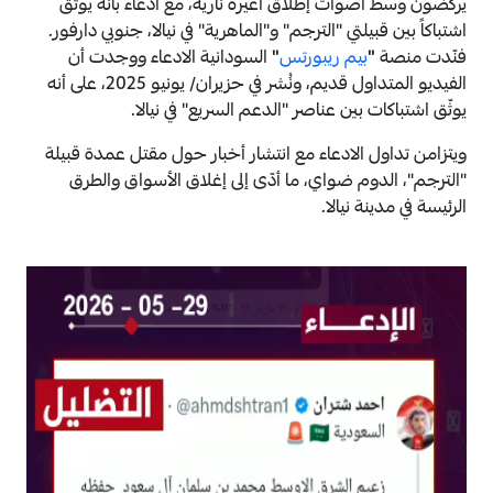
يركضون وسط أصوات إطلاق أعيرة نارية، مع ادعاء بأنه يوثّق
اشتباكاً بين قبيلتي "الترجم" و"الماهرية" في نيالا، جنوبي دارفور.
فنّدت منصة
"
بيم ريبورتس
"
السودانية الادعاء ووجدت أن
الفيديو المتداول قديم، ونُشر في حزيران/ يونيو 2025، على أنه
يوثّق اشتباكات بين عناصر "الدعم السريع" في نيالا.
ويتزامن تداول الادعاء مع انتشار أخبار حول مقتل عمدة قبيلة
"الترجم"، الدوم ضواي، ما أدّى إلى إغلاق الأسواق والطرق
الرئيسة في مدينة نيالا.