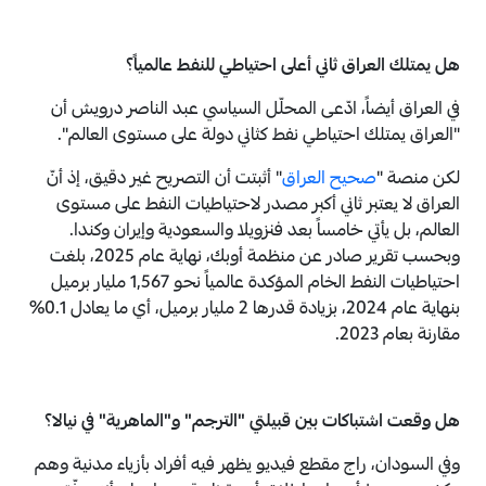
هل يمتلك العراق ثاني أعلى احتياطي للنفط عالمياً؟
في العراق أيضاً، ادّعى المحلّل السياسي عبد الناصر درويش أن
"العراق يمتلك احتياطي نفط كثاني دولة على مستوى العالم".
لكن منصة "
صحيح العراق
" أثبتت أن التصريح غير دقيق، إذ أنّ
العراق لا يعتبر ثاني أكبر مصدر لاحتياطيات النفط على مستوى
العالم، بل يأتي خامساً بعد فنزويلا والسعودية وإيران وكندا.
وبحسب تقرير صادر عن منظمة أوبك، نهاية عام 2025، بلغت
احتياطيات النفط الخام المؤكدة عالمياً نحو 1,567 مليار برميل
بنهاية عام 2024، بزيادة قدرها 2 مليار برميل، أي ما يعادل 0.1%
مقارنة بعام 2023.
هل وقعت اشتباكات بين قبيلتي "الترجم" و"الماهرية" في نيالا؟
وفي السودان، راج مقطع فيديو يظهر فيه أفراد بأزياء مدنية وهم