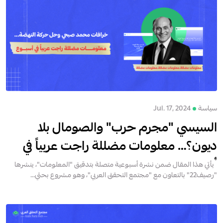
سياسة
Jul. 17, 2024
السيسي "مجرم حرب" والصومال بلا
ديون؟… معلومات مضللة راجت عربياً في
أسبوع
يأتي هذا المقال ضمن نشرة أسبوعية متصلة بتدقيق "المعلومات"، ينشرها
"رصيف22" بالتعاون مع "مجتمع التحقق العربي"، وهو مشروع بحثي...