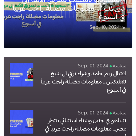
"السعودية تأسّست لتمزيق الأمة إلى
دويلات"… معلومات مضللة راجت عربياً
في أسبوع
Sep. 10, 2024
4
سياسة
Sep. 01, 2024
اغتيال ريم حامد وشراء تركي آل شيخ
نتفليكس… معلومات مضللة راجت عربياً
في أسبوع
سياسة
Sep. 01, 2024
نتنياهو في جنين وشتاء استثنائي ينتظر
مصر… معلومات مضللة راجت عربياً في