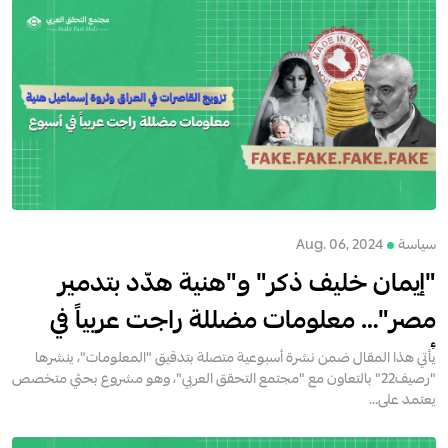
سياسة
Aug. 06, 2024
"إيمان خليف ذكر" و"هنية هدّد بتدمير
مصر"… معلومات مضللة راجت عربياً في
أسبوع
يأتي هذا المقال ضمن نشرة أسبوعية متصلة بتدقيق "المعلومات"، ينشرها
"رصيف22" بالتعاون مع "مجتمع التحقق العربي"، وهو مشروع بحثي متخصص
يعتمد على...