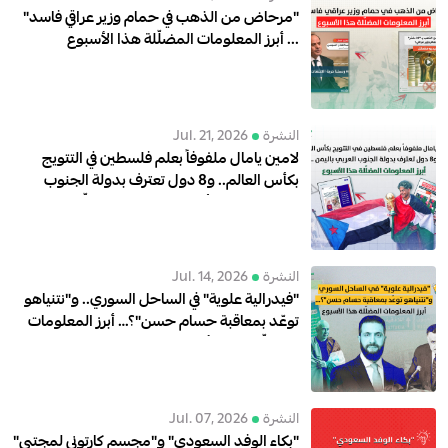
"مرحاض من الذهب في حمام وزير عراقي فاسد"
... أبرز المعلومات المضلّلة هذا الأسبوع
النشرة
Jul. 21, 2026
لامين يامال ملفوفاً بعلم فلسطين في التتويج
بكأس العالم.. و8 دول تعترف بدولة الجنوب
العربي باليمن .. أبرز المعلومات المضلّلة هذا
الأسبوع
النشرة
Jul. 14, 2026
"فيدرالية علوية" في الساحل السوري.. و"نتنياهو
توعّد بمعاقبة حسام حسن"؟… أبرز المعلومات
المضلّلة هذا الأسبوع
النشرة
Jul. 07, 2026
"بكاء الوفد السعودي" و"مجسم كارتوني لمجتبى"