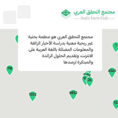
45
1
3
2
2
4
1
مجتمع التحقق العربي
هو منظمة بحثية
11
13
غير ربحية معنية بدراسة الأخبار الزائفة
1
والمعلومات المضللة باللغة العربية على
127
الانترنت، وتقديم الحلول الرائدة
1
والمبتكرة لرصدها
1314
118
184
4365
2282
161
26
8852
1502
13