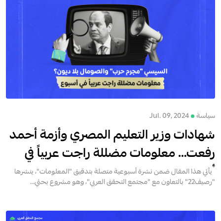
سياسة
Jul. 09, 2024
شهادات وزير التعليم المصري وأزمة أحمد
رفعت… معلومات مضللة راجت عربياً في
أسبوع
يأتي هذا المقال ضمن نشرة أسبوعية متصلة بتدقيق "المعلومات"، ينشرها
"رصيف22" بالتعاون مع "مجتمع التحقق العربي"، وهو مشروع بحثي...