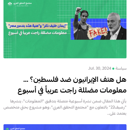
سياسة
Jul. 30, 2024
هل هتف الإيرانيون ضد فلسطين؟ …
معلومات مضللة راجت عربياً في أسبوع
يأتي هذا المقال ضمن نشرة أسبوعية متصلة بتدقيق "المعلومات"، ينشرها
"رصيف22" بالتعاون مع "مجتمع التحقق العربي"، وهو مشروع بحثي متخصص
يعتمد على...