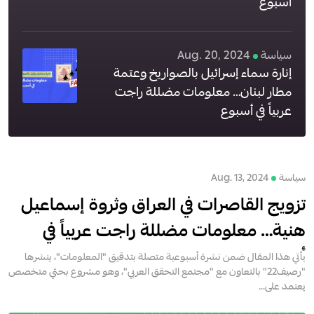
أسبوع
سياسة
Aug. 20, 2024
إنارة سماء إسرائيل بالصواريخ وعتمة
مطار لبنان… معلومات مضللة راجت
عربياً في أسبوع
سياسة
Aug. 13, 2024
تزويج القاصرات في العراق وثروة إسماعيل
هنية… معلومات مضللة راجت عربياً في
أسبوع
يأتي هذا المقال ضمن نشرة أسبوعية متصلة بتدقيق "المعلومات"، ينشرها
"رصيف22" بالتعاون مع "مجتمع التحقق العربي"، وهو مشروع بحثي متخصص
يعتمد على...