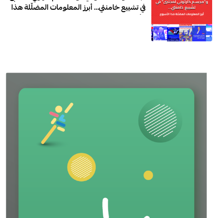
في تشييع خامنئي… أبرز المعلومات المضلّلة هذا
الأسبوع