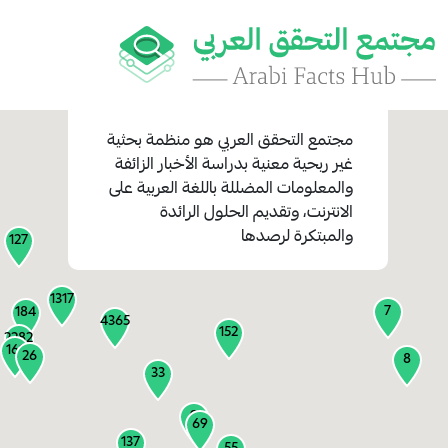
مجتمع التحقق العربي
هو منظمة بحثية
غير ربحية معنية بدراسة الأخبار الزائفة
والمعلومات المضللة باللغة العربية على
1
الانترنت، وتقديم الحلول الرائدة
1
والمبتكرة لرصدها
127
1317
7
184
4365
152
2282
161
26
8
33
9
69
137