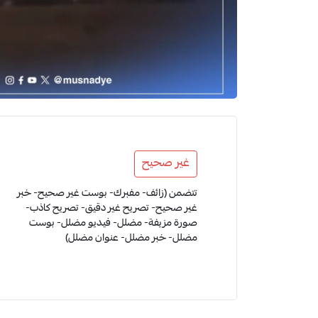
غير صحيح
تتضمن (زائف- مفبرك- بوست غير صحيح- خبر
غير صحيح- تصريح غير دقيق- تصريح كاذب-
صورة مزيفة- مضلل- فيديو مضلل- بوست
مضلل- خبر مضلل- عنوان مضلل)