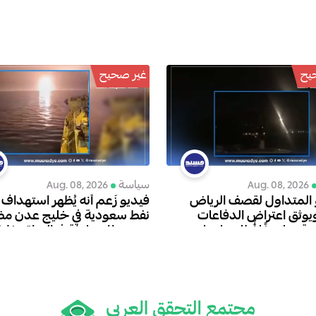
يح
غير صحيح
سياسة
Aug. 08, 2026
Aug. 08, 2026
 المتداول لقصف الرياض
فيديو زُعم أنه يُظهر استهداف
يوثق اعتراض الدفاعات
نفط سعودية في خليج عدن م
ة صاروخًا أُطلق باتجاه
ويعود إلى حادثة في العراق خلا
م 2018
مارس 2026