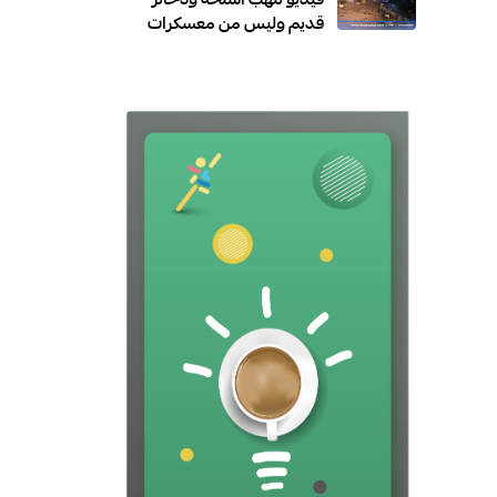
فيديو لنهب أسلحة وذخائر
قديم وليس من معسكرات
الطوارئ