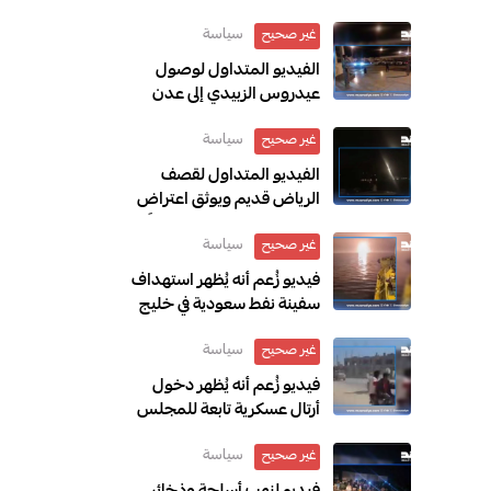
سياسة
غير صحيح
الفيديو المتداول لوصول
عيدروس الزبيدي إلى عدن
قديم ويعود إلى عام 2017
سياسة
غير صحيح
الفيديو المتداول لقصف
الرياض قديم ويوثق اعتراض
الدفاعات السعودية صاروخًا
سياسة
غير صحيح
أُطلق باتجاه الرياض عام 2018
فيديو زُعم أنه يُظهر استهداف
سفينة نفط سعودية في خليج
عدن مضلل ويعود إلى حادثة
سياسة
غير صحيح
في العراق خلال مارس 2026
فيديو زُعم أنه يُظهر دخول
أرتال عسكرية تابعة للمجلس
الانتقالي المنحل إلى سيئون
سياسة
غير صحيح
قديم ويعود إلى ديسمبر 2025