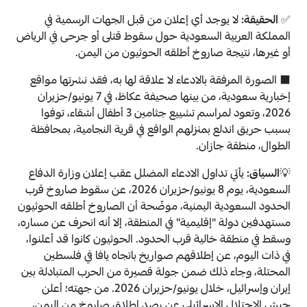
✅
الحقيقة:
لا يوجد أي إعلان من قبل الجهات الرسمية في
المملكة العربية السعودية حول سقوط قتلى أو جرحى في الرياض
أو غيرها، نتيجة صاروخ أطلقه الحوثيون من اليمن.
⬛️ الصورة المرفقة بالادعاء لا علاقة لها به، فقد نشرتها مواقع
إخبارية سعودية، من بينها صحيفة عكاظ، في 7 يونيو/حزيران
2026، وتعود ‏لمراسم تشييع جثامين 3 أطفال أشقاء، توفوا
بسبب حريق اندلع بمنزلهم الواقع في قرية النجامية، بمحافظة
الطوال، منطقة جازان.
💡
السياق:
يأتي تداول الادعاء المضلل عقب إعلان وزارة الدفاع
السعودية، يوم 8 يونيو/حزيران 2026، عن سقوط صاروخ قرب
الحدود السعودية اليمنية، موضّحة أن الصاروخ أطلقه الحوثيون
مستهدفين دولة "إقليمية" في المنطقة، إلا أنه انحرف عن مساره،
وسقط في منطقة خالية قرب الحدود. الحوثيون كانوا قد أعلنوا،
في ذات اليوم، عن إطلاقهم صواريخ باتجاه يافا في فلسطين
المحتلة، وجاء ذلك ضمن جولة قصيرة من الحرب المتبادلة بين
إيران وإسرائيل، خلال يونيو/حزيران 2026. من جهته؛ أعلن
جيش الاحتلال الإسرائيلي عن رصد إطلاق صاروخ من اليمن،