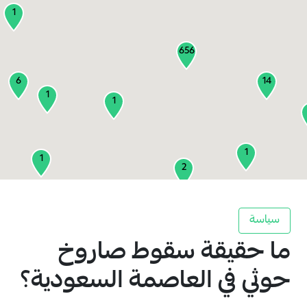
1
656
6
14
1
1
1
1
2
1
سياسة
ما حقيقة سقوط صاروخ
2
3
حوثي في العاصمة السعودية؟
1