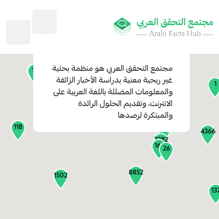
45
1
3
2
2
4
1
مجتمع التحقق العربي
هو منظمة بحثية
11
13
غير ربحية معنية بدراسة الأخبار الزائفة
1
والمعلومات المضللة باللغة العربية على
127
الانترنت، وتقديم الحلول الرائدة
1
والمبتكرة لرصدها
1317
118
184
4366
2282
161
26
8852
1502
13