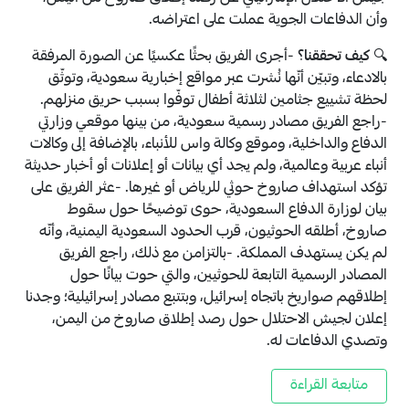
وأن الدفاعات الجوية عملت على اعتراضه.
🔍
كيف تحققنا؟
-أجرى الفريق بحثًا عكسيًا عن الصورة المرفقة
بالادعاء، وتبيّن أنّها نُشرت عبر مواقع إخبارية سعودية، وتوثّق
لحظة تشييع جثامين لثلاثة أطفال توفّوا بسبب حريق منزلهم.
-راجع الفريق مصادر رسمية سعودية، من بينها موقعي وزارتي
الدفاع والداخلية، وموقع وكالة واس للأنباء، بالإضافة إلى وكالات
أنباء عربية وعالمية، ولم يجد أي بيانات أو إعلانات أو أخبار حديثة
تؤكد استهداف صاروخ حوثي للرياض أو غيرها. -عثر الفريق على
بيان لوزارة الدفاع السعودية، حوى توضيحًا حول سقوط
صاروخ، أطلقه الحوثيون، قرب الحدود السعودية اليمنية، وأنّه
لم يكن يستهدف المملكة. -بالتزامن مع ذلك، راجع الفريق
المصادر الرسمية التابعة للحوثيين، والتي حوت بيانًا حول
إطلاقهم صواريخ باتجاه إسرائيل، وبتتبع مصادر إسرائيلية؛ وجدنا
إعلان لجيش الاحتلال حول رصد إطلاق صاروخ من اليمن،
وتصدي الدفاعات له.
متابعة القراءة