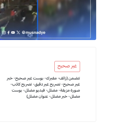
غير صحيح
تتضمن (زائف- مفبرك- بوست غير صحيح- خبر
غير صحيح- تصريح غير دقيق- تصريح كاذب-
صورة مزيفة- مضلل- فيديو مضلل- بوست
مضلل- خبر مضلل- عنوان مضلل)