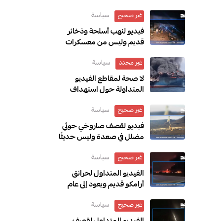
سياسة
غير صحيح
فيديو لنهب أسلحة وذخائر
قديم وليس من معسكرات
الطوارئ
سياسة
غير محدد
لا صحة لمقاطع الفيديو
المتداولة حول استهداف
الحوثيين السفينة السعودية
سياسة
“وفاء”
غير صحيح
فيديو لقصف صاروخي حوثي
مضلل في صعدة وليس حديثًا
سياسة
غير صحيح
الفيديو المتداول لحرائق
أرامكو قديم ويعود إلى عام
2022
سياسة
غير صحيح