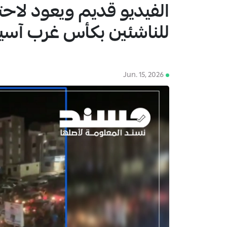
الفيديو قديم ويعود لاحت
1
للناشئين بكأس غرب آسي
Jun. 15, 2026