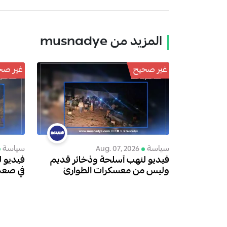
المزيد من musnadye
غير صحيح
غير صح
سياسة
سياسة
Aug. 07, 2026
فيديو لنهب أسلحة وذخائر قديم
فيديو 
وليس من معسكرات الطوارئ
في صعد