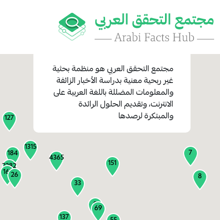
مجتمع التحقق العربي
هو منظمة بحثية
غير ربحية معنية بدراسة الأخبار الزائفة
والمعلومات المضللة باللغة العربية على
1
الانترنت، وتقديم الحلول الرائدة
1
والمبتكرة لرصدها
127
1315
7
184
4365
151
2282
161
26
8
33
9
69
137