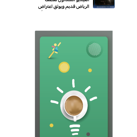
الفيديو المتداول لقصف
الرياض قديم ويوثق اعتراض
الدفاعات السعودية صاروخًا
أُطلق باتجاه الرياض عام 2018