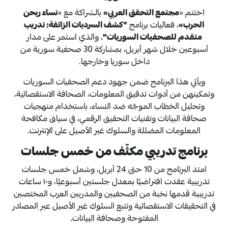
اختتم «
مجتمع التحقق العربي»
بالشراكة مع «
نساء ربحن
الحرب»
، فعاليات برنامج
"كشف السرديات الزائفة: تدريب
متقدم للصحفيات السوريات"
، والذي استمر على مدار
أسبوعين خلال شهر أبريل، بمشاركة 30 صحفية سورية من
داخل سوريا وخارجها.
ويأتي هذا البرنامج ضمن جهود دعم الصحفيات السوريات
وتمكينهن من أدوات تدقيق المعلومات، الصحافة الاستقصائية،
وتحليل الخطاب الموجّه ضد النساء، باستخدام منهجيات
صحافة البيانات وتقنيات التحقيق الرقمي، في سياق مكافحة
المعلومات المضللة والسلوك غير الأصيل على الإنترنت.
برنامج تدريبي مكثّف من خمس جلسات
امتد البرنامج من 10 حتى 24 أبريل، وشمل خمس جلسات
تدريبية عقدت افتراضيًا بمعدل جلستين أسبوعيًا، و١٠ ساعات
تدريبية قدمها نخبة من الصحفيين والمدربين العرب المختصين
في التحقيقات الاستقصائية وتتبع السلوك غير الأصيل عبر المصادر
المفتوحة وصحافة البيانات.