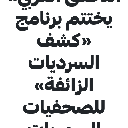
يختتم برنامج
«كشف
4
السرديات
الزائفة»
للصحفيات