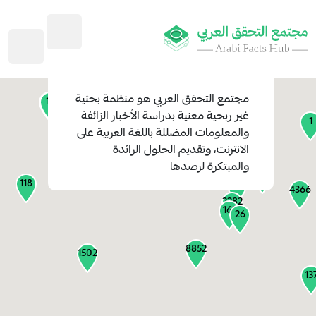
45
1
3
2
2
4
1
مجتمع التحقق العربي
هو منظمة بحثية
11
13
غير ربحية معنية بدراسة الأخبار الزائفة
1
والمعلومات المضللة باللغة العربية على
127
الانترنت، وتقديم الحلول الرائدة
1
والمبتكرة لرصدها
1317
118
184
4366
2282
161
26
8852
1502
13