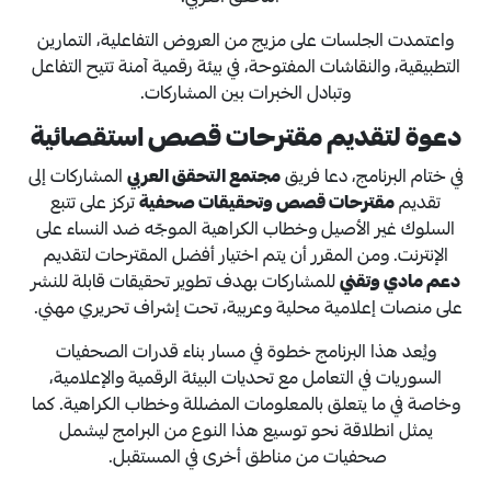
واعتمدت الجلسات على مزيج من العروض التفاعلية، التمارين
التطبيقية، والنقاشات المفتوحة، في بيئة رقمية آمنة تتيح التفاعل
وتبادل الخبرات بين المشاركات.
دعوة لتقديم مقترحات قصص استقصائية
في ختام البرنامج، دعا فريق
مجتمع التحقق العربي
المشاركات إلى
تقديم
مقترحات قصص وتحقيقات صحفية
تركز على تتبع
السلوك غير الأصيل وخطاب الكراهية الموجّه ضد النساء على
الإنترنت. ومن المقرر أن يتم اختيار أفضل المقترحات لتقديم
دعم مادي وتقني
للمشاركات بهدف تطوير تحقيقات قابلة للنشر
على منصات إعلامية محلية وعربية، تحت إشراف تحريري مهني.
ويُعد هذا البرنامج خطوة في مسار بناء قدرات الصحفيات
السوريات في التعامل مع تحديات البيئة الرقمية والإعلامية،
وخاصة في ما يتعلق بالمعلومات المضللة وخطاب الكراهية. كما
يمثل انطلاقة نحو توسيع هذا النوع من البرامج ليشمل
صحفيات من مناطق أخرى في المستقبل.