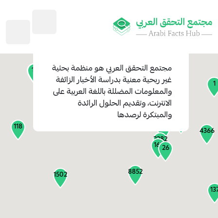
45
1
3
2
2
4
1
مجتمع التحقق العربي
هو منظمة بحثية
11
13
غير ربحية معنية بدراسة الأخبار الزائفة
1
والمعلومات المضللة باللغة العربية على
127
الانترنت، وتقديم الحلول الرائدة
1
والمبتكرة لرصدها
1317
118
184
4366
2282
161
26
8852
1502
13