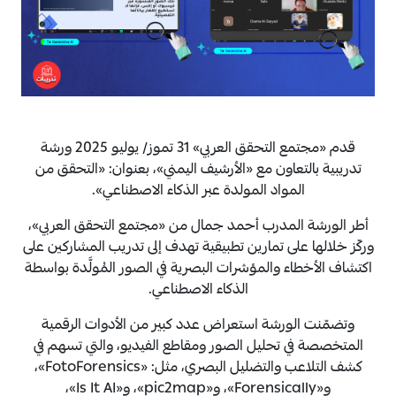
قدم «مجتمع التحقق العربي» 31 تموز/ يوليو 2025 ورشة
تدريبية بالتعاون مع «الأرشيف اليمني»، بعنوان: «التحقق من
المواد المولدة عبر الذكاء الاصطناعي».
أطر الورشة المدرب أحمد جمال من «مجتمع التحقق العربي»،
وركّز خلالها على تمارين تطبيقية تهدف إلى تدريب المشاركين على
اكتشاف الأخطاء والمؤشرات البصرية في الصور المُولَّدة بواسطة
الذكاء الاصطناعي.
وتضمّنت الورشة استعراض عدد كبير من الأدوات الرقمية
المتخصصة في تحليل الصور ومقاطع الفيديو، والتي تسهم في
كشف التلاعب والتضليل البصري، مثل: «FotoForensics»،
و«Forensically»، و«pic2map»، و«Is It AI»،