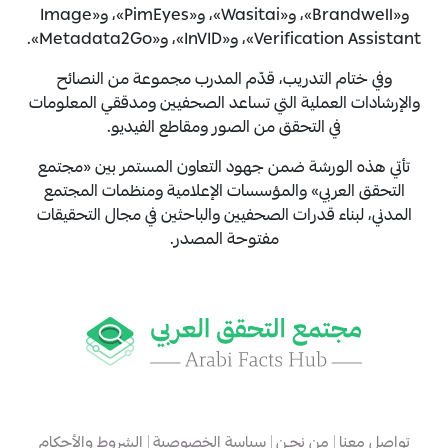
و«Brandwell»، و«Wasitai»، و«PimEyes»، و«Image
Verification Assistant»، و«InVID»، و«Metadata2Go».
وفي ختام التدريب، قدّم المدرب مجموعة من النصائح
والإرشادات العملية التي تساعد الصحفيين ومدققي المعلومات
في التحقق من الصور ومقاطع الفيديو.
تأتي هذه الورشة ضمن جهود التعاون المستمر بين «مجتمع
التحقق العربي» والمؤسسات الإعلامية ومنظمات المجتمع
المدني، لبناء قدرات الصحفيين والباحثين في مجال التحقيقات
مفتوحة المصدر.
تواصل معنا
من نحـن
سياسة الخصوصية
الشروط والأحكام