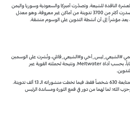
وسوم العشرة الناقدة للشيعة. وتصدّرت أميركا والسعودية وسوريا واليمن
ولبنان، قائمة الدول الأكثر نشراً على الوسوم، في حين صدرت أكثر من 3700 تدوينة من أماكن غير معروفة، وهو معدل
ب يدعى شاضومة shadoumeh@، وسمي #الشيعي_ليس_أخي و#الشيعي_قاتلي، ونُشرت على الوسمين
504 تدوينات؛ منها 406 تدوينات صدرت من 180 حساباً، بحسب أداة Meltwater. ونتيجة لحملته القوية عبر
لتدوين.
أنشئ الحساب في تشرين الأول/ أكتوبر 2023، ويحظى بمتابعة 630 شخصاً فقط، فيما تخطت منشوراته الـ 13 ألف تدوينة.
وحزب الله؛ لما لهما من دور في قمع الثورة ومساندة الرئيس