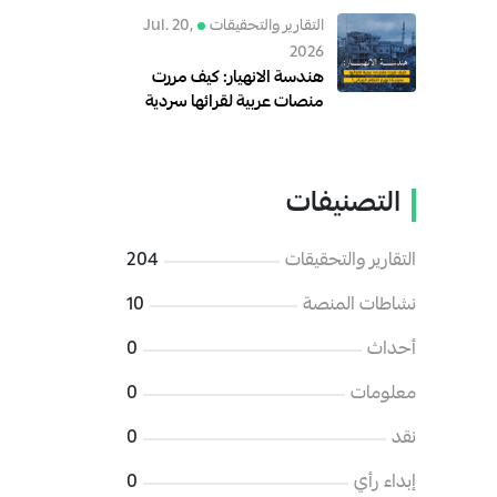
رقمية للهجوم على الإدارة
التقارير والتحقيقات
Jul. 20,
السورية الجديدة
2026
هندسة الانهيار: كيف مررت
منصات عربية لقرائها سردية
انهيار النظام الإيراني؟
التصنيفات
التقارير والتحقيقات
204
نشاطات المنصة
10
أحداث
0
معلومات
0
نقد
0
إبداء رأي
0