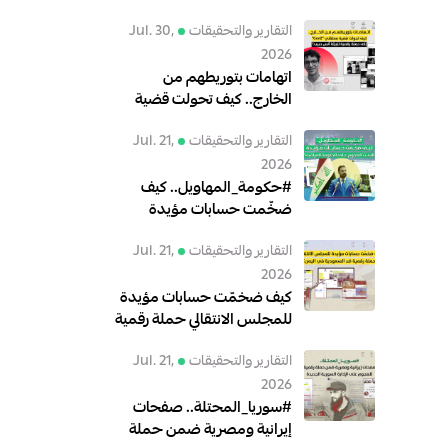
التقارير والتحقيقات
Jul. 30,
2026
اتهامات بتوريطهم من
الخارج.. كيف تحولت قضية
معتقلي"GenZ" إلى حملة
التقارير والتحقيقات
Jul. 21,
رقمية لتبرئة أنس حبيب؟
2026
#حكومة_المهاويل.. كيف
ضخّمت حسابات مؤيدة
للبعث الهجوم على الحكومة
التقارير والتحقيقات
Jul. 21,
العراقية؟
2026
كيف ضخمّت حسابات مؤيدة
للمجلس الانتقالي حملة رقمية
ضد السعودية في اليمن؟
التقارير والتحقيقات
Jul. 21,
2026
#سوريا_المحتلة.. صفحات
إيرانية ومصرية ضمن حملة