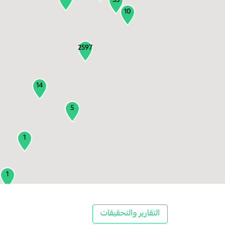
55
10
2597
14
5
1
1
2
التقارير والتحقيقات