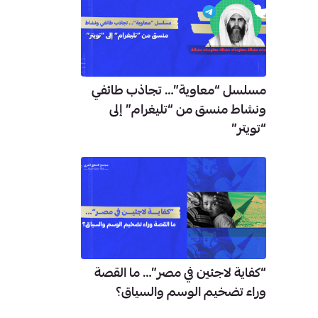
مسلسل “معاوية”… تجاذب طائفي
ونشاط منسق من “تليغرام” إلى
“تويتر”
“كفاية لاجئين في مصر”… ما القصة
وراء تضخيم الوسم والسياق؟