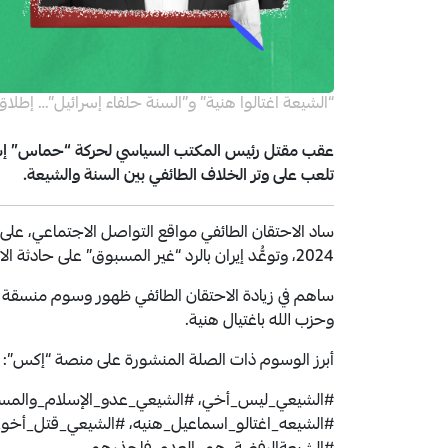
“الشيعة اغتالوا هنية” و”السنة حلفاء إسرائيل”… إطلا
عقب مقتل رئيس المكتب السياسي لحركة “حماس” إس
تلعب على وتر الخلاف الطائفي بين السنة والشيعة.
ساد الاحتقان الطائفي مواقع التواصل الاجتماعي، على خل
2024، وتوعُّد إيران بالرد “غير المسبوق” على حادثة الاغتيال.
ساهم في زيادة الاحتقان الطائفي ظهور وسوم منسقة 
وحزب الله باغتيال هنية.
أبرز الوسوم ذات الصلة المنشورة على منصة “إكس”:
#الشيعي_ليس_أخي، #الشيعي_عدو_الإسلام_والمسل