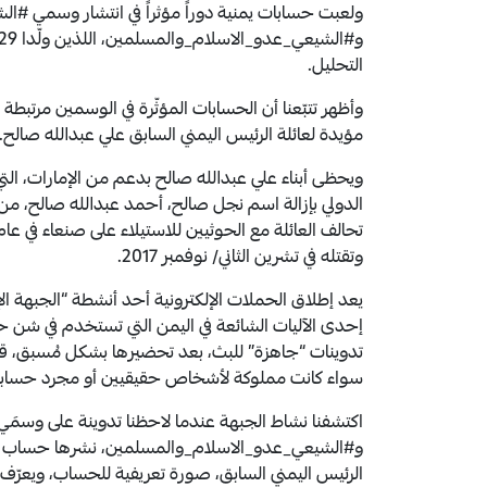
ولعبت حسابات يمنية دوراً مؤثراً في انتشار وسمي #ا
التحليل.
وأظهر تتبّعنا أن الحسابات المؤثّرة في الوسمين مرتبطة 
مؤيدة لعائلة الرئيس اليمني السابق علي عبدالله صالح.
ويحظى أبناء علي عبدالله صالح بدعم من الإمارات، 
الدولي بإزالة اسم نجل صالح، أحمد عبدالله صالح، من
وتقتله في تشرين الثاني/ نوفمبر 2017.
يعد إطلاق الحملات الإلكترونية أحد أنشطة “الجبهة الإ
إحدى الآليات الشائعة في اليمن التي تستخدم في شن ح
تدوينات “جاهزة” للبث، بعد تحضيرها بشكل مُسبق، قب
سواء كانت مملوكة لأشخاص حقيقيين أو مجرد حساب
اكتشفنا نشاط الجبهة عندما لاحظنا تدوينة على وسمَ
الرئيس اليمني السابق، صورة تعريفية للحساب، ويعر