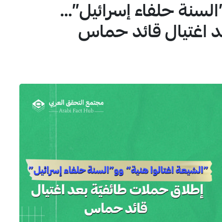
”السنة حلفاء إسرائيل”…
1
د اغتيال قائد حماس
4