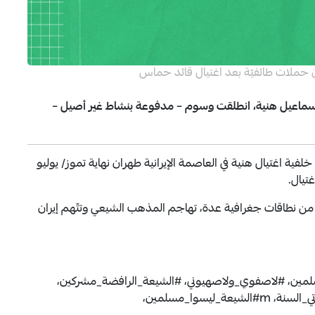
ق حملات طائفيّة بعد اغتيال قائد حماس
ماعيل هنية، انطلقت وسوم – مدفوعة بنشاط غير أصيل –
فية اغتيال هنية في العاصمة الإيرانية طهران نهاية تموز/ يوليو
من نطاقات جغرافية عدة، تهاجم المذهب الشيعي وتتّهم إيران
مين، #لاصفوي_ولاصهيوني، #الشيعة_الرافضة_مشركين،
#الشيعه_اغتالو_اسماعيل_هنيه، #الشيعي_قتل_أخوتي_السنة، m#الشيعة_ليسوا_مسلمين،