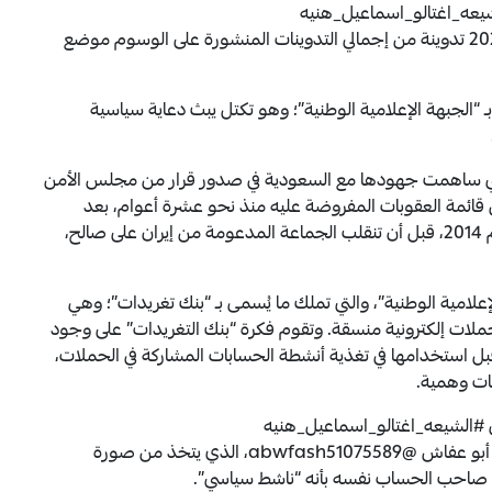
لشيعه_اغتالو_اسماعيل_هنيه
و#الشيعي_عدو_الاسلام_والمسلمين، اللذين ولّدا 2029 تدوينة من إجمالي التدوينات المنشورة على الوسوم موضع
بـ “الجبهة الإعلامية الوطنية”؛ وهو تكتل يبث دعاية سياسية
التي ساهمت جهودها مع السعودية في صدور قرار من مجلس الأمن
 قائمة العقوبات المفروضة عليه منذ نحو عشرة أعوام، بعد
تحالف العائلة مع الحوثيين للاستيلاء على صنعاء في عام 2014، قبل أن تنقلب الجماعة المدعومة من إيران على صالح،
علامية الوطنية”، والتي تملك ما يُسمى بـ “بنك تغريدات”؛ وهي
ملات إلكترونية منسقة. وتقوم فكرة “بنك التغريدات” على وجود
ل استخدامها في تغذية أنشطة الحسابات المشاركة في الحملات،
ات وهمية.
ي #الشيعه_اغتالو_اسماعيل_هنيه
و#الشيعي_عدو_الاسلام_والمسلمين، نشرها حساب أبو عفاش @abwfash51075589، الذي يتخذ من صورة
ّف صاحب الحساب نفسه بأنه “ناشط سياسي”.