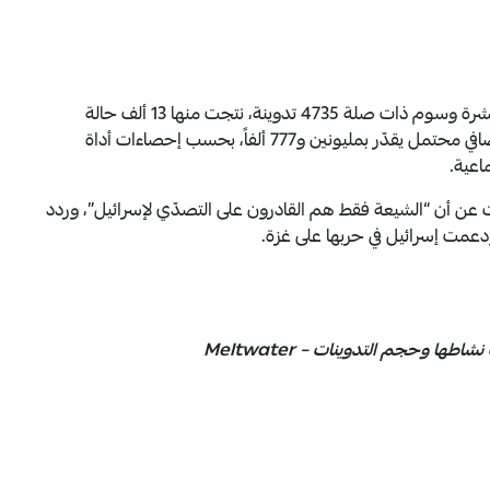
خلال الفترة بين 30 تموز و9 آب/ أغسطس، جمعت عشرة وسوم ذات صلة 4735 تدوينة، نتجت منها 13 ألف حالة
تفاعل، وشُوهدت 438,863 ألف مرة، مع نطاق رؤية إضافي محتمل يقدّر بمليونين و777 ألفاً، بحسب إحصاءات أداة
يات عن أن “الشيعة فقط هم القادرون على التصدّي لإسرائيل”، وردد
دعمت إسرائيل في حربها على غزة.
طها وحجم التدوينات – Meltwater