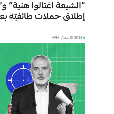
“الشيعة اغتالوا هنية” و
1
إطلاق حملات طائفيّة بع
AFH | Aug. 15, 2024