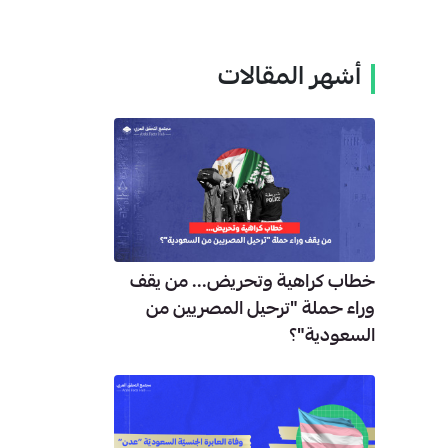
أشهر المقالات
خطاب كراهية وتحريض... من يقف
وراء حملة "ترحيل المصريين من
السعودية"؟