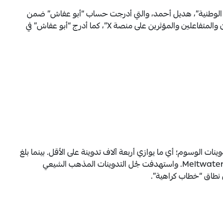
ية الوطنية”، هديل أحمد، والتي أدرجت حساب “أبو عفاش” ضمن
قائمة حسابات وصفتها بـ “أرقى الشخصيات والإعلاميين والمتفاعلين والمؤثرين على منصة X”، كما أدرج “أبو عفاش” في
ي المئة من إجمالي تدوينات الوسوم؛ أي ما يوازي أربعة آلاف تدوينة على الأقل. بينما بلغ
عدد التدوينات الإيجابية 148 فقط، بحسب تحليل أداة Meltwater. واستهدفت جُل التدوينات المذهب الشيعي
 نطاق “خطاب كراهية”.