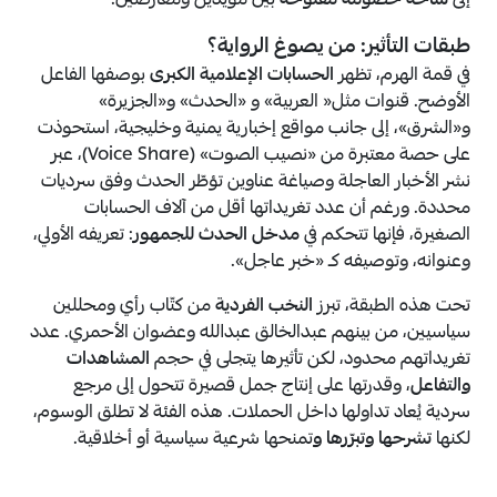
إلى
ساحة خصومة مفتوحة
بين مؤيدين ومعارضين.
طبقات التأثير: من يصوغ الرواية؟
في قمة الهرم، تظهر
الحسابات الإعلامية الكبرى
بوصفها الفاعل
الأوضح. قنوات مثل« العربية» و «الحدث» و«الجزيرة»
و«الشرق»، إلى جانب مواقع إخبارية يمنية وخليجية، استحوذت
على حصة معتبرة من «نصيب الصوت» (Voice Share)، عبر
نشر الأخبار العاجلة وصياغة عناوين تؤطّر الحدث وفق سرديات
محددة. ورغم أن عدد تغريداتها أقل من آلاف الحسابات
الصغيرة، فإنها تتحكم في
مدخل الحدث للجمهور
: تعريفه الأولي،
وعنوانه، وتوصيفه كـ «خبر عاجل».
تحت هذه الطبقة، تبرز
النخب الفردية
من كتّاب رأي ومحللين
سياسيين، من بينهم عبدالخالق عبدالله وعضوان الأحمري. عدد
تغريداتهم محدود، لكن تأثيرها يتجلى في حجم
المشاهدات
والتفاعل
، وقدرتها على إنتاج جمل قصيرة تتحول إلى مرجع
سردية يُعاد تداولها داخل الحملات. هذه الفئة لا تطلق الوسوم،
لكنها
تشرحها وتبرّرها و
تمنحها شرعية سياسية أو أخلاقية.