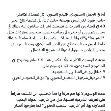
أما في الحقل السعودي، فتبدو الصورة أكثر تعقيداً. الانتقالي
حاضر بقوة، لكن ليس بوصفه حليفاً ثابتاً، بل
كنقطة نزاع
. نحو
40 في المئة
من التغريدات تضمنت إشارات مباشرة إليه ، غالبًا في
سياق هجومي أو جدلي، إلى جانب حضور ملحوظ لمفردات مثل
"الشرعية" و"الدولة اليمنية"
. يعكس ذلك ساحة
ساحة اشتباك
داخلية
بين خطاب يدافع عن الدور السعودي، وخطاب جنوبي
يحمّل الرياض مسؤولية عرقلة مشروع الانفصال.
تجسّد الوسوم الأكثر تداولًا تعكس هذا الانقسام بوضوح. في
المشروع السعودي، تصدّرت وسوم مثل
#اعتقال_وفد_الانتقالي_بالسعوديه
،
#الشرعية_شرعية_الشعب_الجنوبي
، و
#دولة_الجنوب_العربي
.
هذه الوسوم لا تهاجم طرفاً واحداً فحسب، بل تكشف
صراعاً
على تعريف الشرعية نفسها
: هل هي شرعية الدولة اليمنية
المعترف بها، أم “شرعية الشعب الجنوبي” كما يطرحها أنصار