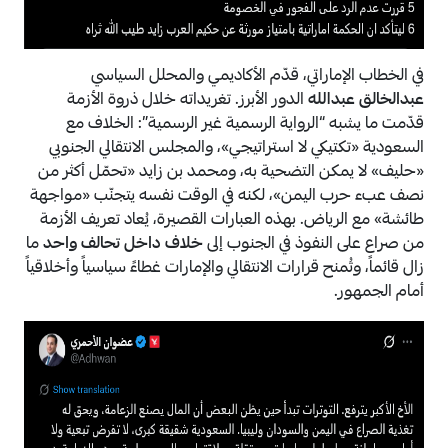
في الخطاب الإماراتي، قدّم الأكاديمي والمحلل السياسي
عبدالخالق عبدالله
الدور الأبرز. تغريداته خلال ذروة الأزمة
قدّمت ما يشبه “الرواية الرسمية غير الرسمية”: الخلاف مع
السعودية «تكتيكي لا استراتيجي»، والمجلس الانتقالي الجنوبي
«حليف» لا يمكن التضحية به، ومحمد بن زايد «تحمّل أكثر من
نصف عبء حرب اليمن»، لكنه في الوقت نفسه يتجنّب «مواجهة
طائشة» مع الرياض. بهذه العبارات القصيرة، يُعاد تعريف الأزمة
من صراع على النفوذ في الجنوب إلى
خلاف داخل تحالف واحد
ما
زال قائماً، وتُمنح قرارات الانتقالي والإمارات غطاءً سياسياً وأخلاقياً
أمام الجمهور.