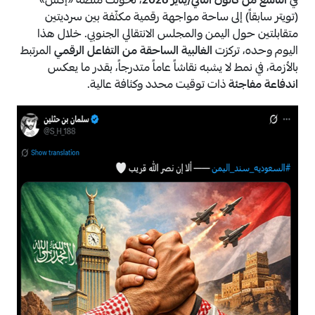
في
التاسع من كانون الثاني/يناير 2026
، تحوّلت منصة «إكس»
(تويتر سابقاً) إلى ساحة مواجهة رقمية مكثّفة بين سرديتين
متقابلتين حول اليمن والمجلس الانتقالي الجنوبي. خلال هذا
اليوم وحده، تركزت
الغالبية الساحقة من التفاعل الرقمي
المرتبط
بالأزمة، في نمط لا يشبه نقاشاً عاماً متدرجاً، بقدر ما يعكس
اندفاعة مفاجئة
ذات توقيت محدد وكثافة عالية.