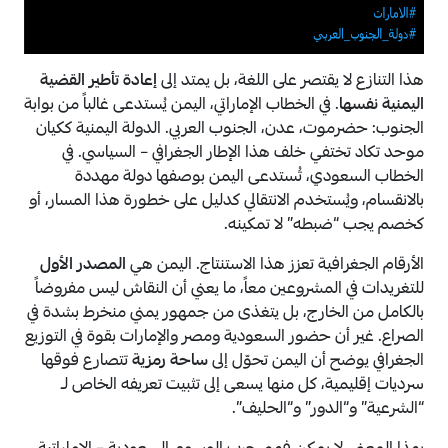
هذا التنازع لا يقتصر على اللغة، بل يمتد إلى
إعادة تأطير القضية
اليمنية نفسها
. في الخطاب الإماراتي، اليمن يُستدعى غالباً من بوابة
الجنوب: حضرموت، عدن، الجنوب العربي. الدولة اليمنية ككيان
موحد تكاد تختفي خلف هذا الإطار الجغرافي – السياسي. في
الخطاب السعودي، تُستدعى اليمن بوصفها دولة مهددة
بالانقسام، ويُستخدم الانتقالي كدليل على خطورة هذا المسار، أو
كخصم يجب “ضبطه” لا تمكينه.
الأرقام الجغرافية تعزز هذا الاستنتاج. اليمن هي
المصدر الأول
للتغريدات في المشروعين معاً، ما يعني أن النقاش ليس مفروضاً
بالكامل من الخارج، بل يتغذى من جمهور يمني منخرط بشدة في
الصراع. غير أن حضور السعودية ومصر والإمارات بقوة في التوزيع
الجغرافي يوضح أن اليمن تحوّل إلى
ساحة رمزية
تتصارع فوقها
سرديات إقليمية، كل منها يسعى إلى تثبيت تعريفه الخاص لـ
“الشرعية” و“الدور” و“الحليف”.