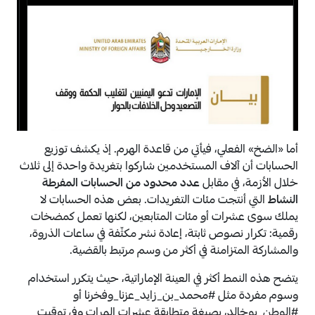
أما «الضخ» الفعلي، فيأتي من قاعدة الهرم. إذ يكشف توزيع
الحسابات أن آلاف المستخدمين شاركوا بتغريدة واحدة إلى ثلاث
خلال الأزمة، في مقابل
عدد محدود من الحسابات المفرطة
النشاط
التي أنتجت مئات التغريدات. بعض هذه الحسابات لا
يملك سوى عشرات أو مئات المتابعين، لكنها تعمل كمضخات
رقمية: تكرار نصوص ثابتة، إعادة نشر مكثّفة في ساعات الذروة،
والمشاركة المتزامنة في أكثر من وسم مرتبط بالقضية.
يتضح هذه النمط أكثر في العينة الإماراتية، حيث يتكرر استخدام
وسوم مفردة مثل
#محمد_بن_زايد_عزنا_وفخرنا
أو
#الوطن_بوخالد
، بصيغة متطابقة عشرات المرات وفي توقيت