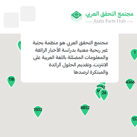
45
1
3
2
2
4
1
مجتمع التحقق العربي
هو منظمة بحثية
11
13
غير ربحية معنية بدراسة الأخبار الزائفة
1
والمعلومات المضللة باللغة العربية على
127
الانترنت، وتقديم الحلول الرائدة
1
والمبتكرة لرصدها
1317
118
184
4366
2282
161
26
8852
1502
13