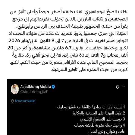
خلف الضخّ الجماهيري، تقف طبقة أصغر حجماً وأعلى تأثيرًا من
الصحفيين والكتّاب البارزين
.الذين تحوّلت تغريداتهم إلى مرجع
يقرأ من خلاله الجمهور طبيعة الخلاف بين الرياض وأبوظبي.
العيّنة التي جرى جمعها يدويًا لتغريدات عدد من هؤلاء النخب لا
تتجاوز
عشر تغريدات
في الفترة من
7 إلى 9 كانون الثاني/يناير 2026
،
لكنها وحدها حققت ما يقارب
6.7 ملايين مشاهدة
، وأكثر من
20
ألف إعجاب
و
7 آلاف إعادة نشر
، إضافة إلى نحو
ألفي ردّ
. مقارنةً
بحجم الضجيج العام، هذه الأرقام صغيرة من حيث الكم، لكنها
كبيرة من حيث
القدرة على تأطير السردية
.