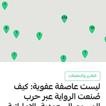
1
656
6
14
1
1
1
1
2
1
التقارير والتحقيقات
ليست عاصفة عفوية: كيف
2
3
صُنعت الرواية عبر حرب
1