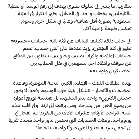
متقارب، ما يشير إلى سلوك تعبوي يهدف إلى رفع الوسم أو تغطية
«التايملاين» بخطاب واحد. في المقابل، يظهر التكرار في العيّنة
السعودية بصورة أقل هتافية، وغالبًا في شكل حزم وسوم
تعكس طبيعة نزاعية أكثر.
إلى جانب ذلك، تكشف البيانات عن فئة ثالثة: حسابات
«جسرية»
تظهر في كلتا العيّنتين. يزيد عددها على ألفي حساب، تضم
حسابات إعلامية وأفراداً يمنيين وجنوبيين، ينتقلون بين الدفاع
عن موقف وانتقاد آخر، مسهمين في نقل الخطاب بين
المعسكرين وتوسيعه.
بهذه الطبقات الثلاث – الإعلام الكبير، النخبة المؤطرة، وقاعدة
المضخات والأنصار – تتشكل بنية حرب الوسوم رقمياً. لا يظهر
«جيش إلكتروني» واحد يدير المشهد، بل
هندسة توزيع أدوار
:
من يصيغ الخبر، من يشرحه، ومن يرفعه إلى ترند. وفي قلب هذه
البنية، تتزاحم الأرقام: عشرات الآلاف من التغريدات، انفجار في
يوم واحد، ومئات الحسابات التي تختص بدور واحد محدد تقريبًا:
أن تجعل سردية بعينها أعلى صوتًا وأصعب تجاهلًا.