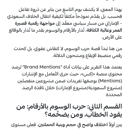
بهذا المعنى، لا يكشف يوم التاسع من يناير عن ذروة تفاعل
فحسب. بل يقدّم نموذجاً مكثفاً لكيفية انتقال الخلاف السعودي
- الإماراتي من مسار سياسي معقّد إلى
مواجهة رقمية قصيرة
العمر وعالية الكثافة
، تُدار بالأرقام والوسوم بقدر ما تُدار بالوقائع
على الأرض.
من هنا تبدأ قصة حرب الوسوم، لا كنقاش عفوي، بل كحدث
رقمي منضبط الإيقاع ومشحون الدلالة.
يعتمد هذا التقرير على بيانات أداة "Brand Mentions" لرصد
محتوى منصة «إكس»، حيث جرى التُعامل مع الإشارات
(Mentions) بوصفها تغريدات ضمن مشروعين منفصلين
(مشروع السعودية/مشروع الإمارات) خلال نافذة الرصد
المحددة
القسم الثاني: حرب الوسوم بالأرقام: من
يقود الخطاب، ومن يضخّمه؟
يبرز أولاً
اختلاف واضح في حجم وبنية الحملتين
. فعلى مستوى