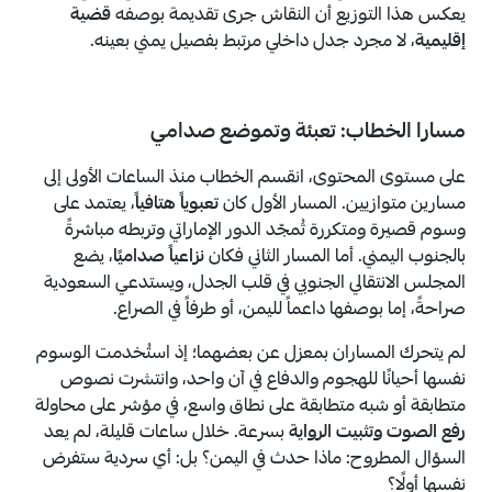
يعكس هذا التوزيع أن النقاش جرى تقديمة بوصفه
قضية
إقليمية
، لا مجرد جدل داخلي مرتبط بفصيل يمني بعينه.
مسارا الخطاب: تعبئة وتموضع صدامي
على مستوى المحتوى، انقسم الخطاب منذ الساعات الأولى إلى
مسارين متوازيين. المسار الأول كان
تعبوياً هتافياً
، يعتمد على
وسوم قصيرة ومتكررة تُمجّد الدور الإماراتي وتربطه مباشرةً
بالجنوب اليمني. أما المسار الثاني فكان
نزاعياً صداميًا
، يضع
المجلس الانتقالي الجنوبي في قلب الجدل، ويستدعي السعودية
صراحةً، إما بوصفها داعماً لليمن، أو طرفاً في الصراع.
لم يتحرك المساران بمعزل عن بعضهما؛ إذ استُخدمت الوسوم
نفسها أحيانًا للهجوم والدفاع في آن واحد، وانتشرت نصوص
متطابقة أو شبه متطابقة على نطاق واسع، في مؤشر على محاولة
رفع الصوت وتثبيت الرواية
بسرعة. خلال ساعات قليلة، لم يعد
السؤال المطروح: ماذا حدث في اليمن؟ بل: أي سردية ستفرض
نفسها أولًا؟