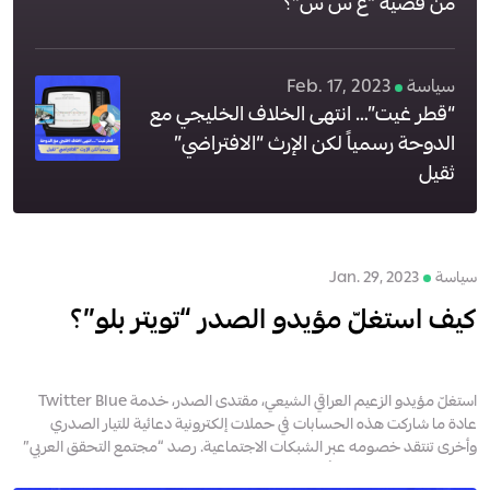
من قضية “ع س س”؟
سياسة
Feb. 17, 2023
“قطر غيت”… انتهى الخلاف الخليجي مع
الدوحة رسمياً لكن الإرث “الافتراضي”
ثقيل
سياسة
Jan. 29, 2023
كيف استغلّ مؤيدو الصدر “تويتر بلو”؟
استغلّ مؤيدو الزعيم العراقي الشيعي، مقتدى الصدر، خدمة Twitter Blue
عادة ما شاركت هذه الحسابات في حملات إلكترونية دعائية للتيار الصدري
وأخرى تنتقد خصومه عبر الشبكات الاجتماعية. رصد “مجتمع التحقق العربي”
هذا الاتجاه الحثيث لدى أن...