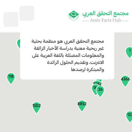
45
1
3
2
2
4
1
مجتمع التحقق العربي
هو منظمة بحثية
11
13
غير ربحية معنية بدراسة الأخبار الزائفة
1
والمعلومات المضللة باللغة العربية على
127
الانترنت، وتقديم الحلول الرائدة
1
والمبتكرة لرصدها
1317
118
184
4366
2282
161
26
8852
1502
13