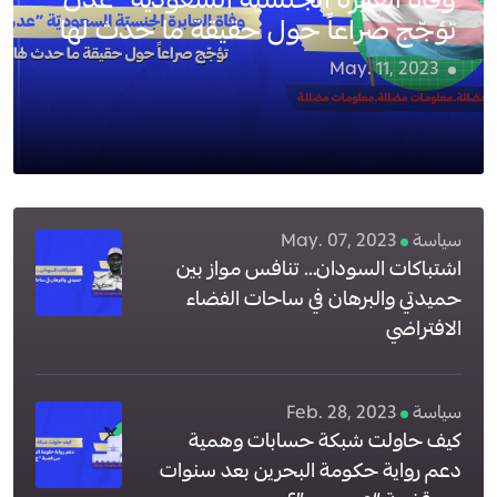
وفاة العابرة الجنسيّة السعوديّة “عدن”
تؤجّج صراعاً حول حقيقة ما حدث لها
May. 11, 2023
4
سياسة
May. 07, 2023
اشتباكات السودان… تنافس مواز بين
حميدتي والبرهان في ساحات الفضاء
الافتراضي
سياسة
Feb. 28, 2023
كيف حاولت شبكة حسابات وهمية
دعم رواية حكومة البحرين بعد سنوات