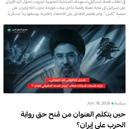
للبنان”؟
في أعقاب قصف إسرائيلي استهدف الضاحية الجنوبية لبيروت، تحوّل الرد الإيراني
على إسرائيل إلى مادة تعبئة رقمية داخل بيئات مؤيدة لحزب الله وإيران على
منصة “إكس”. ولم يقتصر التفاعل على الاحتفاء بالضربة بوصفها رداً عسكرياً،
بل قُدمت في عدد من...
سياسة
Jun. 18, 2026
حين يتكلم العنوان من مُنح حق رواية
الحرب على إيران؟