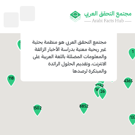
45
1
3
2
2
4
1
مجتمع التحقق العربي
هو منظمة بحثية
11
13
غير ربحية معنية بدراسة الأخبار الزائفة
1
والمعلومات المضللة باللغة العربية على
127
الانترنت، وتقديم الحلول الرائدة
1
والمبتكرة لرصدها
1315
118
184
4365
2282
161
26
8852
1502
13