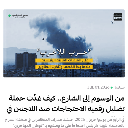
سياسة
Jul. 01, 2026
من الوسوم إلى الشارع.. كيف غذّت حملة
تضليل رقمية الاحتجاجات ضد اللاجئين في
ليبيا؟
في الرابع من يونيو/حزيران 2026، احتشد عشرات المتظاهرين في منطقة السراج
بالعاصمة الليبية طرابلس احتجاجاً على ما وصفوه بــ "توطين المهاجرين"،