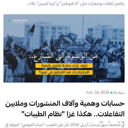
رافعين لافتات وشعارات مثل: "لا للتوطين" و"ليبيا لليبيين". &n...
سياسة
Jun. 24, 2026
حسابات وهمية وآلاف المنشورات وملايين
التفاعلات.. هكذا غزا "نظام الطيبات"
الفضاء العربي
في منتصف شهر نيسان/ أبريل 2026 عُثر على الطبيب "ضياء العوضي" مُتوفيا في