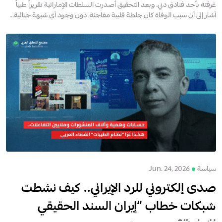
غرفته بأحد فنادق دبي. وبعد التحقيق أصدرت السلطات الإماراتية تقريراً طبياً
أشار إلى أن سبب الوفاة كان جلطة قلبية مفاجئة، دون وجود أي شبهة جنائية...
سياسة
Jun. 24, 2026
صدى إلكتروني للرد الإيراني.. كيف نشطت
شبكات خطاب “إيران السند الحقيقي