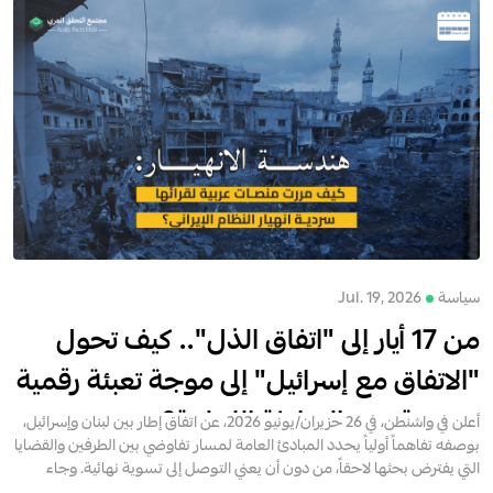
سياسة
Jul. 19, 2026
من 17 أيار إلى "اتفاق الذل".. كيف تحول
"الاتفاق مع إسرائيل" إلى موجة تعبئة رقمية
موجهة ضد السلطة اللبنانية؟
أُعلن في واشنطن، في 26 حزيران/يونيو 2026، عن اتفاق إطار بين لبنان وإسرائيل،
بوصفه تفاهماً أولياً يحدد المبادئ العامة لمسار تفاوضي بين الطرفين والقضايا
التي يفترض بحثها لاحقاً، من دون أن يعني التوصل إلى تسوية نهائية. وجاء