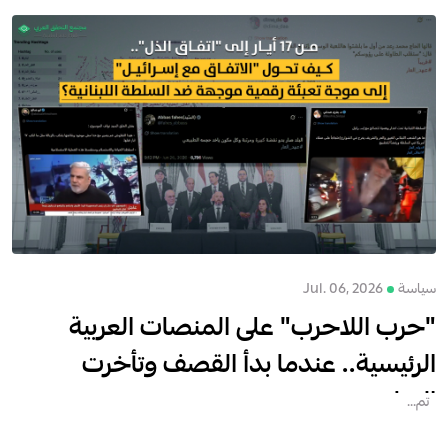
الإعلان في سياق حساس، مع ا...
سياسة
Jul. 06, 2026
"حرب اللاحرب" على المنصات العربية
الرئيسية.. عندما بدأ القصف وتأخرت
العناوين
تم...