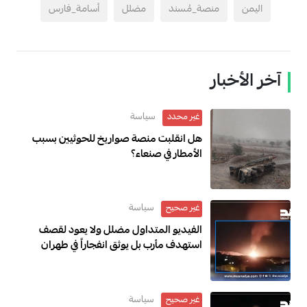
اليمن
منصة_مُسند
مضلل
أسامة_فارس
آخر الأخبار
سياسة
غير محدد
هل انقلبت منصة صواريخ للحوثيين بسبب
الأمطار في صنعاء؟
سياسة
غير صحيح
الفيديو المتداول مضلل ولا يعود لقصف
استهدف مأرب بل يوثق انفجاراً في طهران
2024
سياسة
غير صحيح