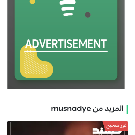
المزيد من musnadye
غير صحيح