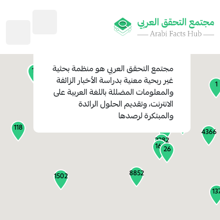
45
1
3
2
2
4
1
مجتمع التحقق العربي
هو منظمة بحثية
11
13
غير ربحية معنية بدراسة الأخبار الزائفة
1
والمعلومات المضللة باللغة العربية على
127
الانترنت، وتقديم الحلول الرائدة
1
والمبتكرة لرصدها
1317
118
184
4366
2282
161
26
8852
1502
13