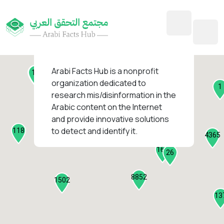
45
1
3
2
2
4
1
Arabi Facts Hub
is a nonprofit
11
13
organization dedicated to
1
research mis/disinformation in the
127
Arabic content on the Internet
1
and provide innovative solutions
1314
to detect and identify it.
118
184
4365
2282
161
26
8852
1502
13