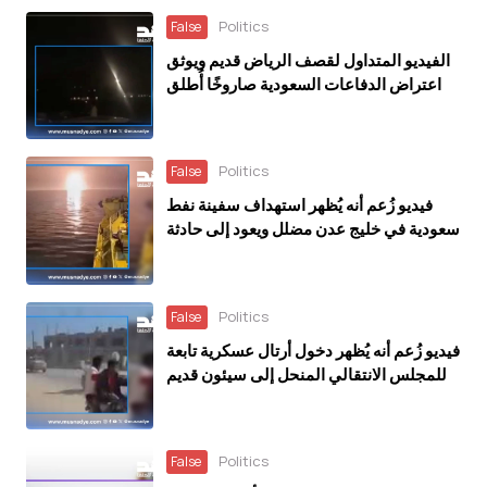
Politics
False
الفيديو المتداول لقصف الرياض قديم ويوثق
اعتراض الدفاعات السعودية صاروخًا أُطلق
باتجاه الرياض عام 2018
Politics
False
فيديو زُعم أنه يُظهر استهداف سفينة نفط
سعودية في خليج عدن مضلل ويعود إلى حادثة
في العراق خلال مارس 2026
Politics
False
فيديو زُعم أنه يُظهر دخول أرتال عسكرية تابعة
للمجلس الانتقالي المنحل إلى سيئون قديم
ويعود إلى ديسمبر 2025
Politics
False