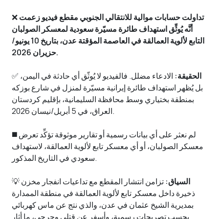
تداولت حسابات موالية للانتقالي الجنوبي مقطع فيديو زعمت
❌
أنَّه يُوثِّق استهداف طائرة مسيّرة سعودية لمعسكر الصولبان
التابع لألوية العمالقة في العاصمة المؤقتة عدن، بتاريخ 10 يونيو/
حزيران 2026.
الحقيقة:
الادعاء مضلل. فالفيديو لا يُوثّق أي حادثة في اليمن،
✅
بل يُظهر استهداف طائرة إيرانية مسيّرة لمنزل في شارع بوزكه
بمنطقة بختياري وسط محافظة السليمانية، بإقليم كردستان
العراق، في 5 أبريل/نيسان 2026.
◼️ لم نعثر على أي بيانات رسمية أو تقارير موثوقة تؤكِّد تعرض
معسكر الصولبان، أو أي معسكر تابع لألوية العمالقة، لاستهداف
سعودي في التاريخ المذكور.
السياق:
تزامن انتشار المقطع مع تداعيات انفجار مخزن
💡
ذخيرة داخل معسكر تابع لألوية العمالقة في منطقة الممدارة
بمديرية الشيخ عثمان في عدن، والذي نتج عن ماس كهربائي
بحسب تصريحات رسمية، وأسفر عن قتلى وجرحى، ما أثار