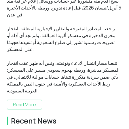
نُسخ أقدم منه منشورة عبر حسابات ووسائل إعلام عراقية منذ
5 أبريل/نيسان 2026، قبل إعادة تدويره وربطه بالأحداث الأخيرة
في عدن.
راجعنا المصادر المفتوحة والتقارير الإخبارية المتعلقة بانفجار
مخزن الذخيرة في معسكر ألوية العمالقة، ولم نجد أي أدلة أو
تصريحات رسمية تشير إلى ضلوع السعودية أو تنفيذها هجومًا
على المعسكر.
تتبعنا مسار انتشار الادعاء وتوقيته، وتبين أنه ظهر عقب انفجار
المعسكر مباشرة، وربطه بهجوم سعودي مسير على المعسكر؛
يأتي ضمن سردية متكررة تتبناها حسابات موالية للانتقالي، في
ربط الأحداث العسكرية والأمنية في جنوب اليمن بالمملكة
العربية السعودية.
Read More
Recent News