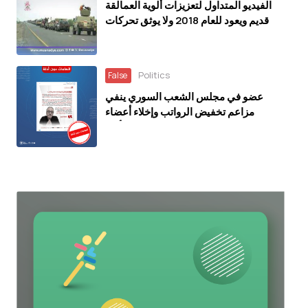
الفيديو المتداول لتعزيزات ألوية العمالقة
قديم ويعود للعام 2018 ولا يوثق تحركات
حديثة
Politics
False
عضو في مجلس الشعب السوري ينفي
مزاعم تخفيض الرواتب وإخلاء أعضاء
المجلس من الفندق “اتهامات دون أدلة”