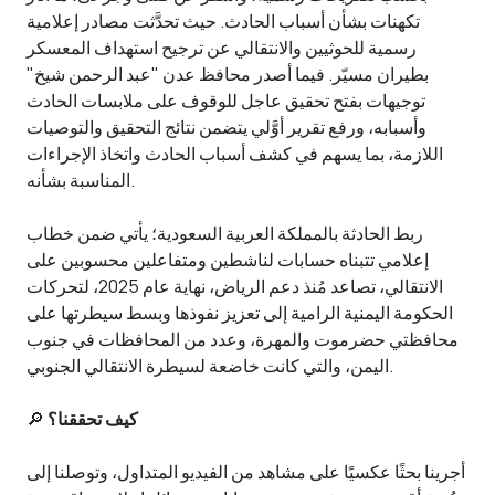
تكهنات بشأن أسباب الحادث. حيث تحدَّثت مصادر إعلامية
رسمية للحوثيين والانتقالي عن ترجيح استهداف المعسكر
بطيران مسيّر. فيما أصدر محافظ عدن "عبد الرحمن شيخ"
توجيهات بفتح تحقيق عاجل للوقوف على ملابسات الحادث
وأسبابه، ورفع تقرير أوَّلي يتضمن نتائج التحقيق والتوصيات
اللازمة، بما يسهم في كشف أسباب الحادث واتخاذ الإجراءات
المناسبة بشأنه.
ربط الحادثة بالمملكة العربية السعودية؛ يأتي ضمن خطاب
إعلامي تتبناه حسابات لناشطين ومتفاعلين محسوبين على
الانتقالي، تصاعد مُنذ دعم الرياض، نهاية عام 2025، لتحركات
الحكومة اليمنية الرامية إلى تعزيز نفوذها وبسط سيطرتها على
محافظتي حضرموت والمهرة، وعدد من المحافظات في جنوب
اليمن، والتي كانت خاضعة لسيطرة الانتقالي الجنوبي.
كيف تحققنا؟
🔎
أجرينا بحثًا عكسيًا على مشاهد من الفيديو المتداول، وتوصلنا إلى