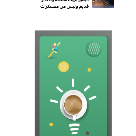
فيديو لنهب أسلحة وذخائر
قديم وليس من معسكرات
الطوارئ