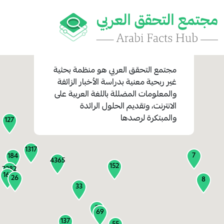
مجتمع التحقق العربي
هو منظمة بحثية
غير ربحية معنية بدراسة الأخبار الزائفة
والمعلومات المضللة باللغة العربية على
1
الانترنت، وتقديم الحلول الرائدة
1
والمبتكرة لرصدها
127
1317
7
184
4365
152
2282
161
26
8
33
9
69
137