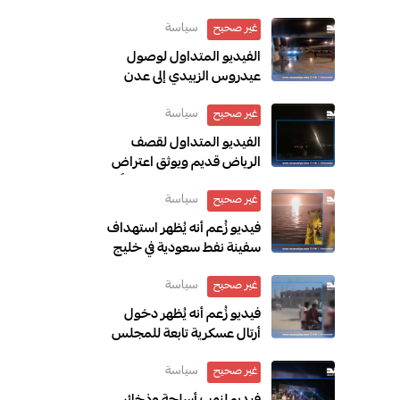
سياسة
غير صحيح
الفيديو المتداول لوصول
عيدروس الزبيدي إلى عدن
قديم ويعود إلى عام 2017
سياسة
غير صحيح
الفيديو المتداول لقصف
الرياض قديم ويوثق اعتراض
الدفاعات السعودية صاروخًا
سياسة
غير صحيح
أُطلق باتجاه الرياض عام 2018
فيديو زُعم أنه يُظهر استهداف
سفينة نفط سعودية في خليج
عدن مضلل ويعود إلى حادثة
سياسة
غير صحيح
في العراق خلال مارس 2026
فيديو زُعم أنه يُظهر دخول
أرتال عسكرية تابعة للمجلس
الانتقالي المنحل إلى سيئون
سياسة
غير صحيح
قديم ويعود إلى ديسمبر 2025