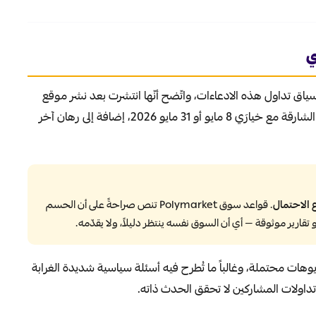
ي
اق تداول هذه الادعاءات، واتّضح أنّها انتشرت بعد نشر موقع
رهاناً حول انفصال الشارقة مع خيارَي 8 مايو أو 31 مايو 2026، إضافة إلى رهان آخر
 الاحتمال
. قواعد سوق Polymarket تنص صراحةً على أن الحسم
 تقارير موثوقة — أي أن السوق نفسه ينتظر دليلاً، ولا يقدّمه.
هات محتملة، وغالباً ما تُطرح فيه أسئلة سياسية شديدة الغرابة
اولات المشاركين لا تحقق الحدث ذاته.