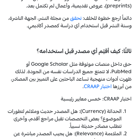
(preprints)، عروض تقديمية، وأعمال لم تكتمل بعد.
دائماً ارجع خطوة للخلف:
تحقق
من مجلة النشر، الجهة الناشرة،
وسنة النشر قبل استخدام أي دراسة كمصدر أكاديمي.
ثالثًا: كيف أقيّم أي مصدر قبل استخدامه؟
حتى داخل منصات موثوقة مثل Google Scholar أو
PubMed، لا تتمتع جميع الدراسات نفسه من الجودة. لذلك
ظهرت أدوات منهجية تساعد الباحثين على التمييز بين المصادر،
من أبرزها
اختبار CRAAP
.
اختبار CRAAP: خمس معايير رئيسية
الحداثة (Currency): هل المصدر حديث وملائم لتطورات
الموضوع؟ بعض التخصصات تقبل مراجع أقدم، وأخرى
تتطلب مصادر حديثة نسبياً.
الملاءمة (Relevance): هل يجيب المصدر مباشرة عن