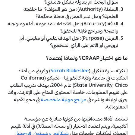
سؤال البحث أم يتناوله بشكل هامشي؟
السلطة (Authority): من هو المؤلف؟ ما خلفيته
العلمية؟ وهل نشر العمل في مجلة محكّمة؟
الدقة (Accuracy): هل الادعاءات مدعومة بأدلة ومنهجية
واضحة ومراجع قابلة للتحقق؟
الغرض (Purpose): هل الهدف علمي أو تعليمي، أم
ترويجي أو قائم على الرأي الشخصي؟
ما هو اختبار CRAAP؟ ولماذا يُعتمد؟
ابتكرته سارة بليكزلي (
Sarah Blakeslee
) وفريق من أمناء
المكتبات في جامعة ولاية كاليفورنيا – تشيكو (California
State University, Chico) عام 2004، بهدف تدريب الطلاب
على تقييم المعلومات، خاصة المحتوى المتاح على الإنترنت.​ وقد
جرى توثيقه ونشره في
مراجع مهنية متخصصة
في محو الأمية
المعلوماتية.
تستمد الأداة مصداقيتها من كونها صادرة عن مؤسسة
أكاديمية، ويتم اعتماد الاختبار (أو نسخه المعدّلة) في أدلة تقييم
المصادر لمكتبات جامعات مثل
شيكاغو
،
برينستون
،
فيرجينيا
،