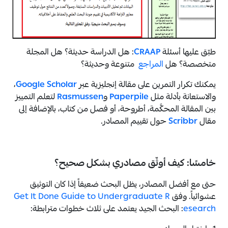
طبّق عليها أسئلة
CRAAP
: هل الدراسة حديثة؟ هل المجلة
متخصصة؟ هل
المراجع
متنوعة وحديثة؟
يمكنك تكرار التمرين على مقالة إنجليزية عبر
Google Scholar
،
والاستعانة بأدلة مثل
Paperpile
و
Rasmussen
لتعلم التمييز
بين المقالة المحكَّمة، أطروحة، أو فصل من كتاب، بالإضافة إلى
مقال
Scribbr
حول تقييم المصادر.
خامسًا: كيف أوثّق مصادري بشكل صحيح؟
حتى مع أفضل المصادر، يظل البحث ضعيفاً إذا كان التوثيق
عشوائياً. وفق
Get It Done Guide to Undergraduate R
esearch
: البحث الجيد يعتمد على ثلاث خطوات مترابطة: