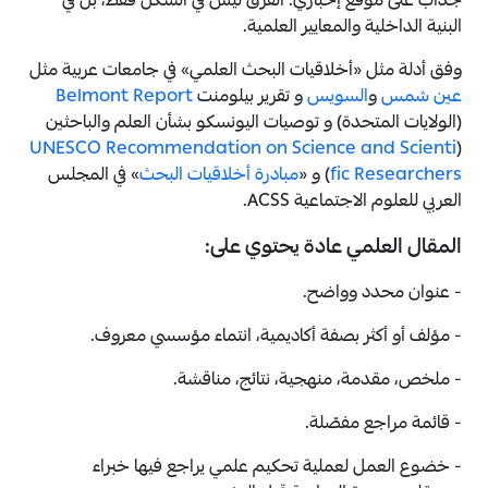
جذاب على موقع إخباري. الفرق ليس في الشكل فقط، بل في
البنية الداخلية والمعايير العلمية.
وفق أدلة مثل «أخلاقيات البحث العلمي» في جامعات عربية مثل
عين شمس
و
السويس
و تقرير بيلومنت
Belmont Report
(الولايات المتحدة) و توصيات اليونسكو بشأن العلم والباحثين
UNESCO Recommendation on Science and Scienti
(
fic Researchers
) و «
مبادرة أخلاقيات البحث
» في المجلس
العربي للعلوم الاجتماعية ACSS.
المقال العلمي عادة يحتوي على:
- عنوان محدد وواضح.
- مؤلف أو أكثر بصفة أكاديمية، انتماء مؤسسي معروف.
- ملخص، مقدمة، منهجية، نتائج، مناقشة.
- قائمة مراجع مفصّلة.
- خضوع العمل لعملية تحكيم علمي يراجع فيها خبراء