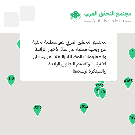
45
1
3
2
2
4
1
مجتمع التحقق العربي
هو منظمة بحثية
11
13
غير ربحية معنية بدراسة الأخبار الزائفة
1
والمعلومات المضللة باللغة العربية على
127
الانترنت، وتقديم الحلول الرائدة
1
والمبتكرة لرصدها
1316
118
184
4365
2282
161
26
8852
1502
13