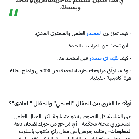
في هذا الدليل، سنقدّم لك خريطة طريق واضحة
“
وبسيطة:
- كيف تميّز بين
المصدر
العلمي والمحتوى العادي.
- أين تبحث عن الدراسات الجادة.
- كيف
تقيّم أي مصدر
قبل استخدامه.
- وكيف توثّق مراجعك بطريقة تحميك من الانتحال وتمنح بحثك
قوة أكاديمية حقيقية.
أولًا: ما الفرق بين المقال "العلمي" والمقال "العادي"؟
على الشاشة، كل النصوص تبدو متشابهة، لكن المقال العلمي
المنشور في مجلة
محكَّمة
–
أي مُراجَع من خبراء لضمان دقة
المعلومات
– يختلف جوهرياً عن مقال رأي مكتوب بأسلوب