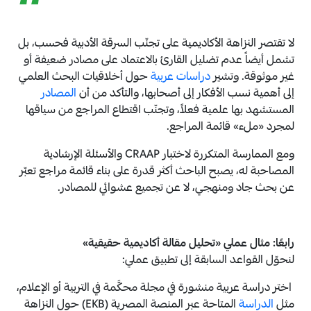
“
لا تقتصر النزاهة الأكاديمية على تجنّب السرقة الأدبية فحسب، بل
تشمل أيضاً عدم تضليل القارئ بالاعتماد على مصادر ضعيفة أو
غير موثوقة. وتشير
دراسات عربية
حول أخلاقيات البحث العلمي
إلى أهمية نسب الأفكار إلى أصحابها، والتأكد من أن
المصادر
المستشهد بها علمية فعلاً، وتجنّب اقتطاع المراجع من سياقها
لمجرد «ملء» قائمة المراجع.
ومع الممارسة المتكررة لاختبار CRAAP والأسئلة الإرشادية
المصاحبة له، يصبح الباحث أكثر قدرة على بناء قائمة مراجع تعبّر
عن بحث جاد ومنهجي، لا عن تجميع عشوائي للمصادر.
رابعًا: مثال عملي «تحليل مقالة أكاديمية حقيقية»
لنحوّل القواعد السابقة إلى تطبيق عملي:
اختر دراسة عربية منشورة في مجلة محكَّمة في التربية أو الإعلام،
مثل
الدراسة
المتاحة عبر المنصة المصرية (EKB) حول النزاهة