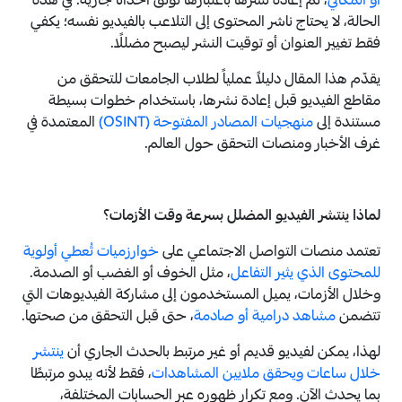
أو المكاني
، ثم إعادة نشرها باعتبارها توثق أحداثاً جارية. في هذه
الحالة، لا يحتاج ناشر المحتوى إلى التلاعب بالفيديو نفسه؛ يكفي
فقط تغيير العنوان أو توقيت النشر ليصبح مضللًا.
يقدّم هذا المقال دليلاً عملياً لطلاب الجامعات للتحقق من
مقاطع الفيديو قبل إعادة نشرها، باستخدام خطوات بسيطة
مستندة إلى
منهجيات المصادر المفتوحة (OSINT)
المعتمدة في
غرف الأخبار ومنصات التحقق حول العالم.
لماذا ينتشر الفيديو المضلل بسرعة وقت الأزمات؟
تعتمد منصات التواصل الاجتماعي على
خوارزميات تُعطي أولوية
للمحتوى الذي يثير التفاعل
، مثل الخوف أو الغضب أو الصدمة.
وخلال الأزمات، يميل المستخدمون إلى مشاركة الفيديوهات التي
تتضمن
مشاهد درامية أو صادمة
، حتى قبل التحقق من صحتها.
لهذا، يمكن لفيديو قديم أو غير مرتبط بالحدث الجاري أن
ينتشر
خلال ساعات ويحقق ملايين المشاهدات
، فقط لأنه يبدو مرتبطًا
بما يحدث الآن. ومع تكرار ظهوره عبر الحسابات المختلفة،