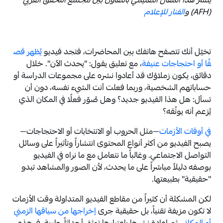
ينشر هذا المقال التعليمي بالتعاون بين
مجتمع التحقق العربي
(AFH) و
الفنار للإعلام
تخيّل أنك تتصفح هاتفك بين المحاضرات، فتجد فيديو
يُظهر قص
فًا أو احتجاجات عنيفة
، مع تعليق يقول: "يحدث الآن". خلال
دقائق، يكون زملاؤك قد أعادوا نشره على مجموعات الدراسة أو
حساباتهم الشخصية، وربما فعلت أنت الشيء نفسه، دون أن
تسأل: هل هذا الفيديو جديد؟ وهل صُوّر فعلًا في المكان الذي
يُزعم أنه يوثّقه؟
في أوقات الأزمات
—مثل الحروب أو الانتخابات أو الاحتجاجات—
يصبح الفيديو من أكثر أنواع المحتوى انتشاراً وتأثيراً على وسائل
التواصل الاجتماعي. وغالباً ما نتعامل مع ما نراه في الفيديو
بوصفه دليلاً مباشراً على ما يحدث، لأن الصور والمشاهد تبدو
"حقيقية" بطبيعتها.
لكن المشكلة أن كثيراً من مقاطع الفيديو المتداولة وقت الأزمات
لا تكون مزيفة تقنياً، بل حقيقية جرى
إخراجها من سياقها الزمني