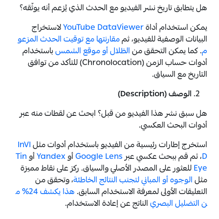
هل يتطابق تاريخ نشر الفيديو مع الحدث الذي يُزعم أنه يوثّقه؟
يمكن استخدام أداة
YouTube DataViewer
لاستخراج
البيانات الوصفية للفيديو، ثم
مقارنتها مع توقيت الحدث المزعو
م
. كما يمكن التحقق من
الظلال أو موقع الشمس
باستخدام
أدوات حساب الزمن (Chronolocation) للتأكد من توافق
التاريخ مع السياق.
الوصف (Description)
هل سبق نشر هذا الفيديو من قبل؟ ابحث عن لقطات منه عبر
أدوات البحث العكسي.
استخرج إطارات رئيسية من الفيديو باستخدام أدوات مثل
InVI
D
، ثم قم ببحث عكسي عبر
Google Lens
أو
Yandex
أو
Tin
Eye
للعثور على المصدر الأصلي والسياق. ركز على نقاط مميزة
مثل
الوجوه أو المباني لتجنب النتائج الخاطئة
، وتحقق من
التعليقات الأولى لمعرفة الاستخدام السابق.
هذا يكشف 24% م
ن التضليل البصري
الناتج عن إعادة الاستخدام.