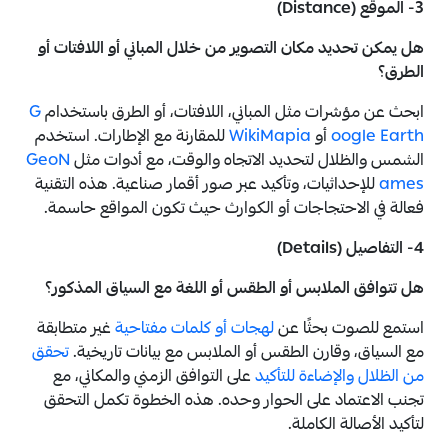
3- الموقع (Distance)
هل يمكن تحديد مكان التصوير من خلال المباني أو اللافتات أو
الطرق؟
ابحث عن مؤشرات مثل المباني، اللافتات، أو الطرق باستخدام
G
oogle Earth
أو
WikiMapia
للمقارنة مع الإطارات. استخدم
الشمس والظلال لتحديد الاتجاه والوقت، مع أدوات مثل
GeoN
ames
للإحداثيات، وتأكيد عبر صور أقمار صناعية. هذه التقنية
فعالة في الاحتجاجات أو الكوارث حيث تكون المواقع حاسمة.
4- التفاصيل (Details)
هل تتوافق الملابس أو الطقس أو اللغة مع السياق المذكور؟
استمع للصوت بحثًا عن
لهجات أو كلمات مفتاحية
غير متطابقة
مع السياق، وقارن الطقس أو الملابس مع بيانات تاريخية.
تحقق
من الظلال والإضاءة للتأكيد
على التوافق الزمني والمكاني، مع
تجنب الاعتماد على الحوار وحده. هذه الخطوة تكمل التحقق
لتأكيد الأصالة الكاملة.