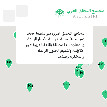
45
1
3
2
2
4
1
مجتمع التحقق العربي
هو منظمة بحثية
11
13
غير ربحية معنية بدراسة الأخبار الزائفة
1
والمعلومات المضللة باللغة العربية على
127
الانترنت، وتقديم الحلول الرائدة
1
والمبتكرة لرصدها
1317
118
184
4365
2282
161
26
8852
1502
13