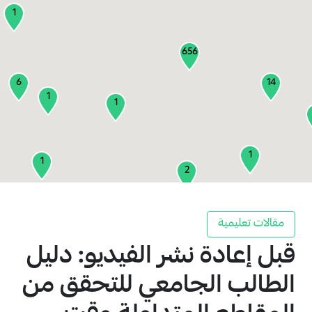
1
656
6
14
1
1
1
1
2
1
مقالات تعليمية
قبل إعادة نشر الفيديو: دليل
2
3
الطالب الجامعي للتحقق من
1